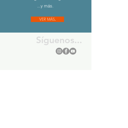
...y más.
VER MÁS...
Síguenos...