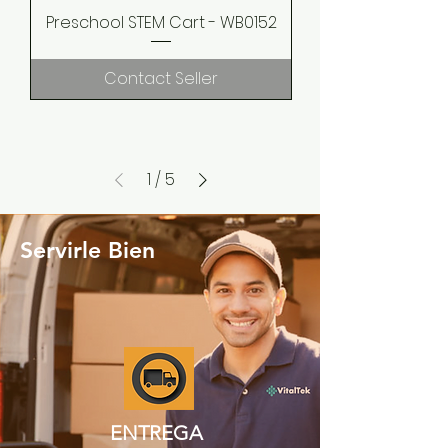
Preschool STEM Cart - WB0152
Contact Seller
1
/
5
Servirle Bien
ENTREGA