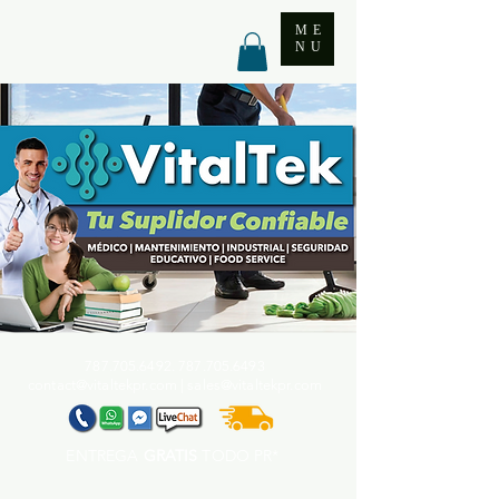
ME
NU
787.705.6492. 787.705
.6493
contact@vitaltekpr.com
|
sales@vitaltekpr.com
ENTREGA
GRATIS
TODO PR*