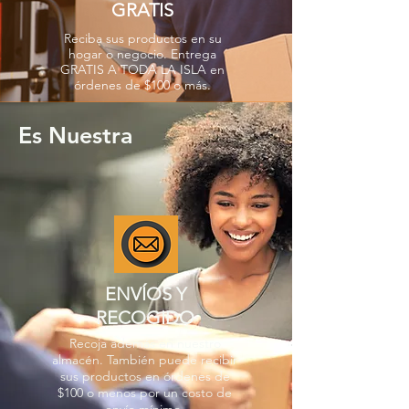
GRATIS
Reciba sus productos en su
hogar o negocio. Entrega
GRATIS A TODA LA ISLA en
órdenes de $100 o más.
Es Nuestra
ENVÍOS Y
RECOGIDO
Recoja además en nuestro
almacén. También puede recibir
sus productos en órdenes de
$100 o menos por un costo de