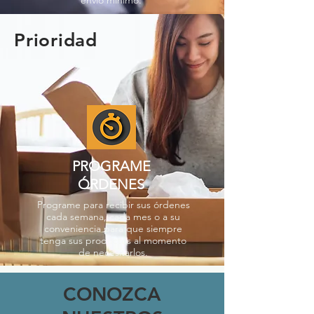
envío mínimo.
Prioridad
PROGRAME
ÓRDENES
Programe para recibir sus órdenes
cada semana, cada mes o a su
conveniencia para que siempre
tenga sus productos al momento
de necesitarlos.
CONOZCA