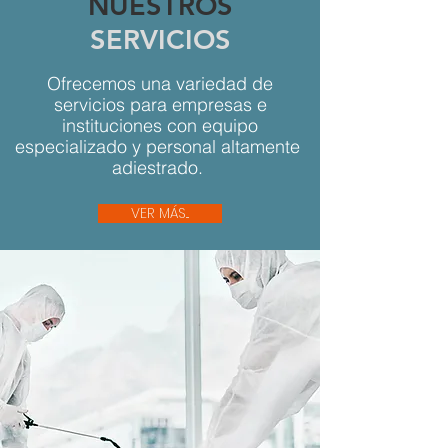
NUESTROS
SERVICIOS
Ofrecemos una variedad de
servicios para empresas e
instituciones con equipo
especializado y personal altamente
adiestrado.
VER MÁS...