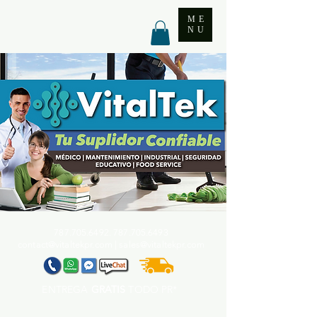
ME
NU
787.705.6492. 787.705
.6493
contact@vitaltekpr.com
|
sales@vitaltekpr.com
ENTREGA
GRATIS
TODO PR*