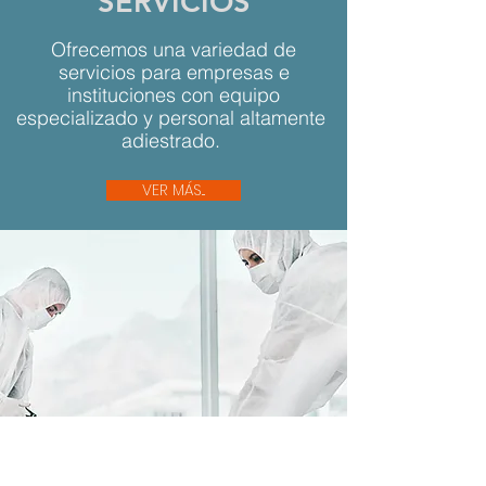
SERVICIOS
Ofrecemos una variedad de
servicios para empresas e
instituciones con equipo
especializado y personal altamente
adiestrado.
VER MÁS...