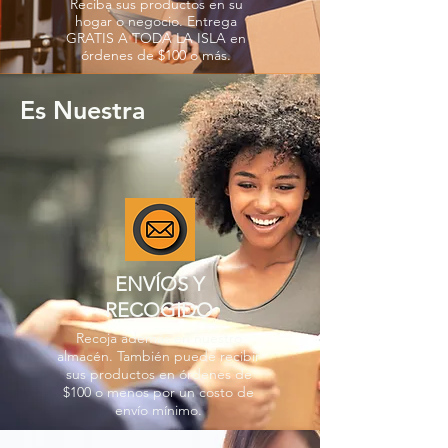
Reciba sus productos en su
hogar o negocio. Entrega
GRATIS A TODA LA ISLA en
órdenes de $100 o más.
Es Nuestra
ENVÍOS Y
RECOGIDO
Recoja además en nuestro
almacén. También puede recibir
sus productos en órdenes de
$100 o menos por un costo de
envío mínimo.