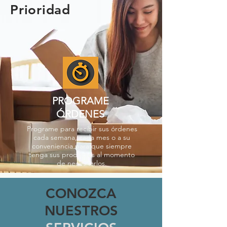
Prioridad
PROGRAME
ÓRDENES
Programe para recibir sus órdenes
cada semana, cada mes o a su
conveniencia para que siempre
tenga sus productos al momento
de necesitarlos.
CONOZCA
NUESTROS