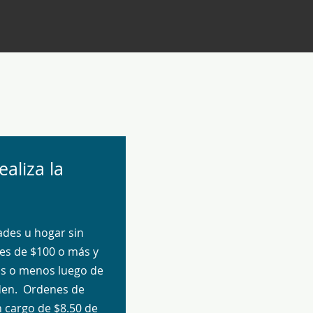
aliza la
ades u hogar sin
es de $100 o más y
s o menos luego de
den. Ordenes de
 cargo de $8.50 de