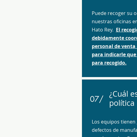
Puede recoger su or
nuestras oficinas e
Hato Rey.
El recogi
debidamente coor
personal de venta
para indicarle que 
para recogido.
¿Cuál es
07/
política
Los equipos tienen 
defectos de manufa