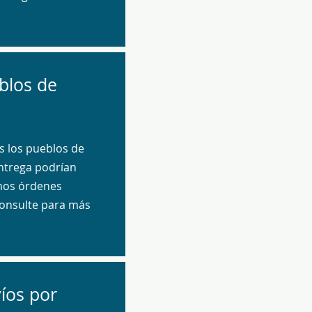
blos de
 los pueblos de
ntrega podrían
mos órdenes
Consulte para más
íos por