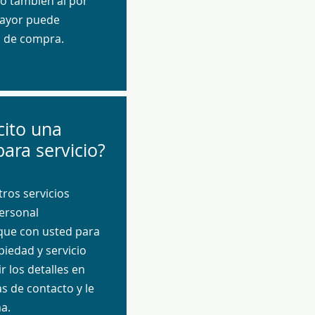
o también al por
mayor puede
s de compra.
cito una
para servicio?
ros servicios
ersonal
que con usted para
piedad y servicio
 los detalles en
s de contacto y le
a.