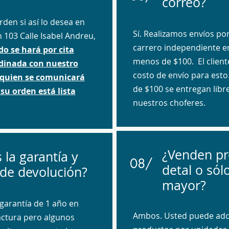
correo?
den si así lo desea en
Sí. Realizamos envíos po
n 103 Calle Isabel Andreu,
carrero independiente e
do se hará por cita
menos de $100. El client
dinada con nuestro
costo de envío para est
 quien se comunicará
de $100 se entregan libr
su orden está lista
nuestros choferes.
¿Venden pr
 la garantía y
08/
detal o sól
 de devolución?
mayor?
garantía de 1 año en
Ambos. Usted puede adqu
ctura pero algunos