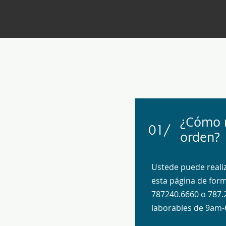
¿Cómo r
01/
orden?
Ustede puede realiz
esta página de for
787240.6660 o 787.
laborables de 9am