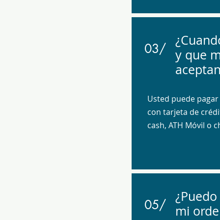
¿Cuando
03/
y que 
aceptan
Usted puede pagar 
con tarjeta de crédi
cash, ATH Móvil o 
¿Puedo 
05/
mi orde