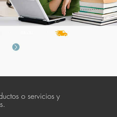
ENTREGA
GRATIS
TODO PR*
E
uctos o servicios y
s.