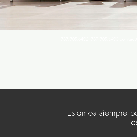
787.705.6492. 787.705.6493
contact
Busqu
Estamos siempre pa
e