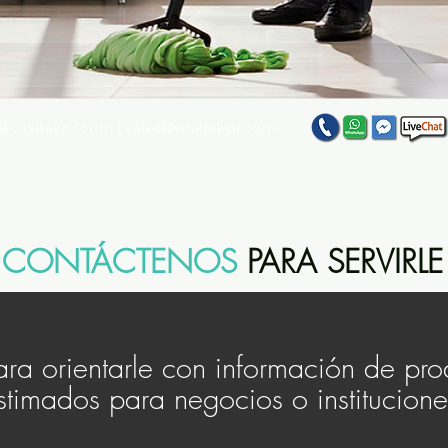
@vitaltekpr.com
|
sales@vitaltekpr.com
e su producto favorito entre nuestra gran variedad
CONTÁCTENOS
PARA SERVIRL
ra orientarle con información de prod
stimados para negocios o institucione