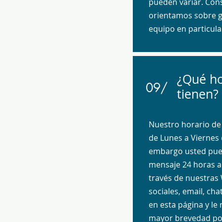
pueden variar. Cons
orientamos sobre g
equipo en particula
¿Qué ho
09/
tienen?
Nuestro horario de 
de Lunes a Viernes 
embargo usted pue
mensaje 24 horas al
través de nuestras
sociales, email, ch
en esta página y le
mayor brevedad pos