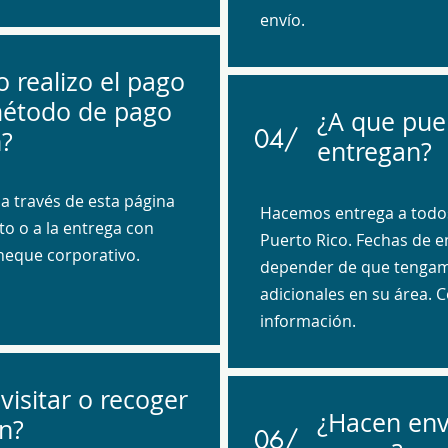
envío.
 realizo el pago
método de pago
¿A que pue
04/
?
entregan?
a través de esta página
Hacemos entrega a todos
to o a la entrega con
Puerto Rico. Fechas de e
cheque corporativo.
depender de que tenga
adicionales en su área. 
información.
visitar o recoger
¿Hacen env
n?
06/