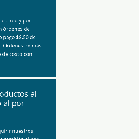
r correo y por
n órdenes de
e pago $8.50 de
o. Ordenes de más
e de costo con
oductos al
o al por
irir nuestros