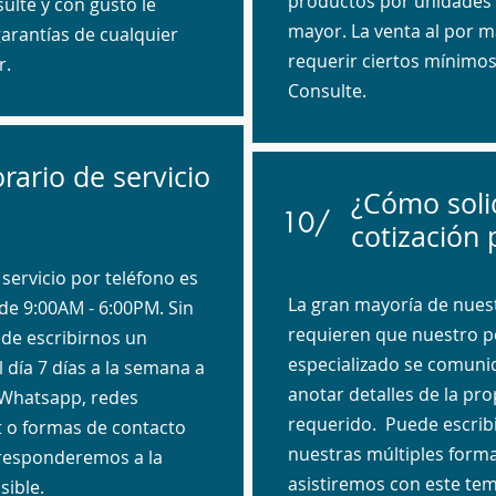
productos por unidades 
ulte y con gusto le
mayor. La venta al por 
arantías de cualquier
requerir ciertos mínimo
r.
Consulte.
rario de servicio
¿Cómo soli
10/
cotización 
servicio por teléfono es
La gran mayoría de nuest
de 9:00AM - 6:00PM. Sin
requieren que nuestro p
de escribirnos un
especializado se comuni
 día 7 días a la semana a
anotar detalles de la pro
 Whatsapp, redes
requerido. Puede escribir
at o formas de contacto
nuestras múltiples forma
 responderemos a la
asistiremos con este tem
ible.