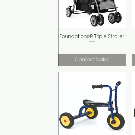
Foundations® Triple Stroller
Quick View
Contact Seller