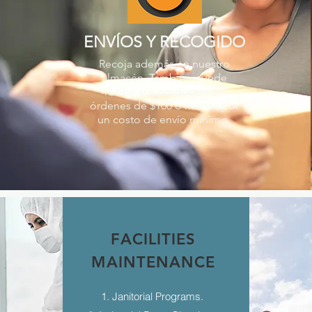
ENVÍOS Y RECOGIDO
Recoja además en nuestro
almacén. También puede
recibir sus productos en
órdenes de $100 o menos por
un costo de envío mínimo.
FACILITIES
MAINTENANCE
1. Janitorial Programs.