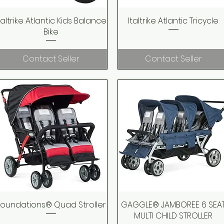
taltrike Atlantic Kids Balance
Quick View
Italtrike Atlantic Tricycle
Quick View
Bike
Contact Seller
Contact Seller
Foundations® Quad Stroller
Quick View
GAGGLE® JAMBOREE 6 SEA
Quick View
MULTI CHILD STROLLER