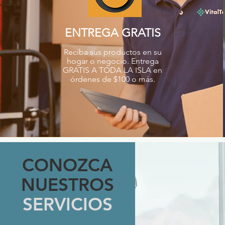
ENTREGA GRATIS
Reciba sus productos en su
hogar o negocio. Entrega
GRATIS A TODA LA ISLA en
órdenes de $100 o más.
CONOZCA
NUESTROS
SERVICIOS