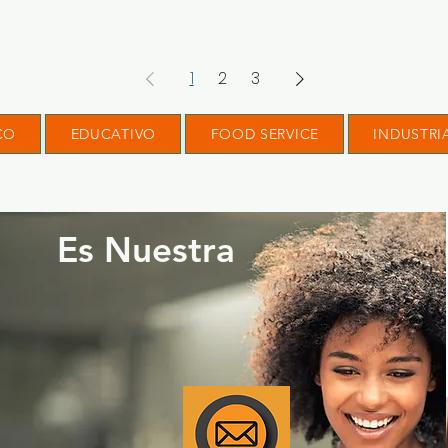
1
2
3
CO
EDUCATIVO
FOOD SERVICE
INDUSTRI
Es Nuestra