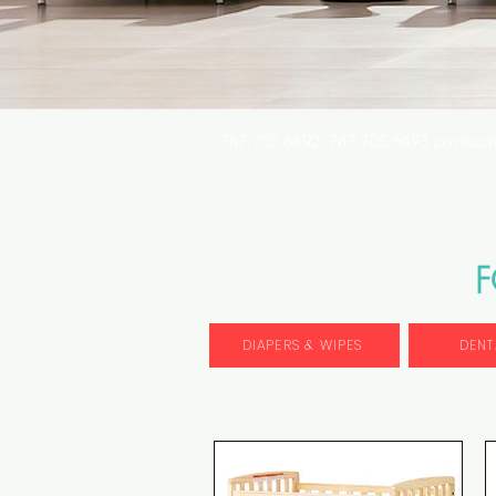
787.705.6492. 787.705.6493
contact
Busqu
DIAPERS & WIPES
DENT