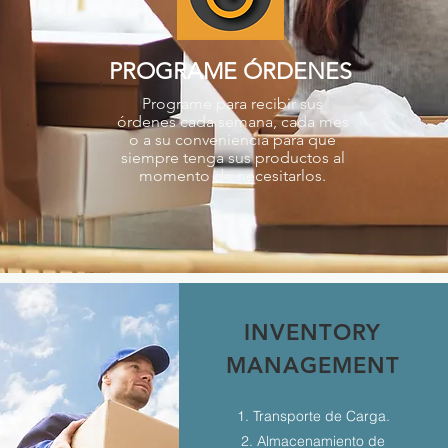
PROGRAME ÓRDENES
Programe para recibir sus
órdenes cada semana, cada mes
o a su conveniencia para que
siempre tenga sus productos al
momento de necesitarlos.
INVENTORY
MANAGEMENT
1. Transporte de Carga.
2. Almacenamiento de