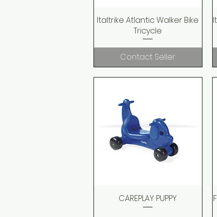
Italtrike Atlantic Walker Bike
Quick View
I
Tricycle
Contact Seller
CAREPLAY PUPPY
Quick View