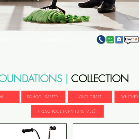
@vitaltekpr.com
|
sales@vitaltekpr.com
e su producto favorito entre nuestra gran variedad
FOUNDATIONS |
COLLECTION
AL
SCHOOL SAFETY
JONTI CRAFT
WHITNEY
PRESCHOOL FURNITURE (ALL)