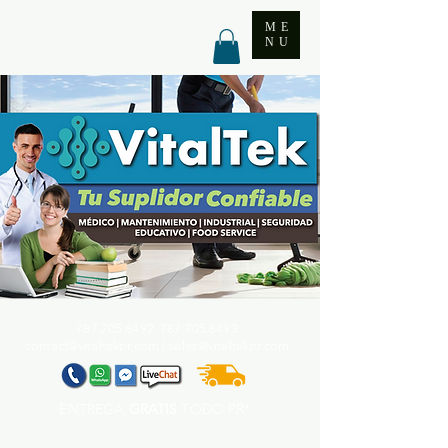
ME
NU
787.705.6492. 787.705
.6493
contact@vitaltekpr.com
|
sales@vitaltekpr.com
ENTREGA
GRATIS
TODO PR*