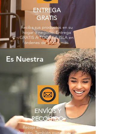
ENTREGA
GRATIS
Reciba sus productos en su
hogar o negocio. Entrega
GRATIS A TODA LA ISLA en
órdenes de $100 o más.
Es Nuestra
ENVÍOS Y
RECOGIDO
Recoja además en nuestro
almacén. También puede recibir