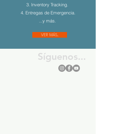
3. Inventory Tracking.
4. Entregas de Emergencia.
...y más.
VER MÁS...
Síguenos...