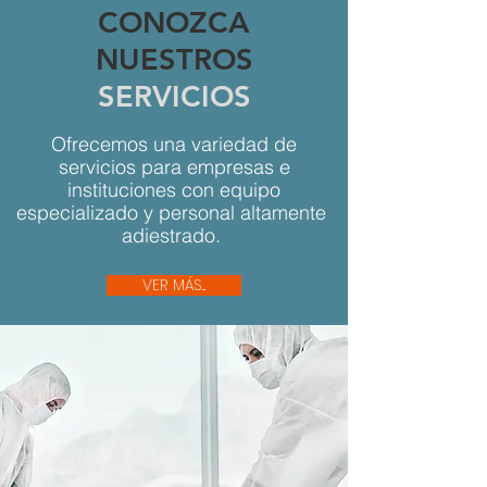
CONOZCA
NUESTROS
SERVICIOS
Ofrecemos una variedad de
servicios para empresas e
instituciones con equipo
especializado y personal altamente
adiestrado.
VER MÁS...