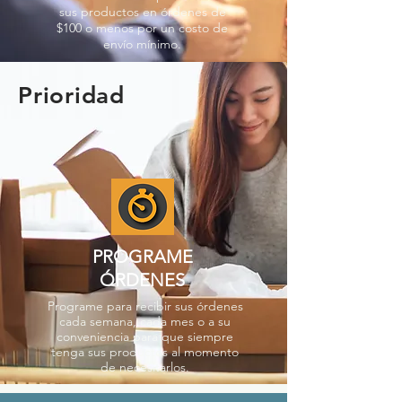
sus productos en órdenes de
$100 o menos por un costo de
envío mínimo.
Prioridad
PROGRAME
ÓRDENES
Programe para recibir sus órdenes
cada semana, cada mes o a su
conveniencia para que siempre
tenga sus productos al momento
de necesitarlos.