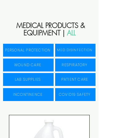
MEDICAL PRODUCTS &
EQUIPMENT |
ALL
PERSONAL PROTECTION
MED DISINFECTION
WOUND CARE
RESPIRATORY
LAB SUPPLIES
PATIENT CARE
INCONTINENCE
COVID19 SAFETY