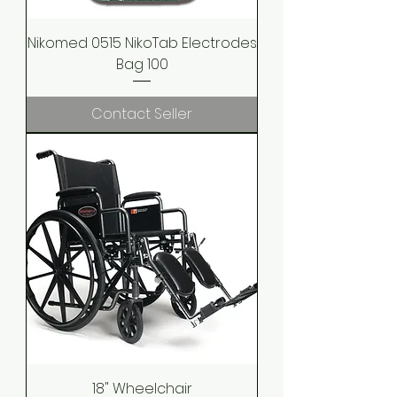
Nikomed 0515 NikoTab Electrodes
Bag 100
Contact Seller
18" Wheelchair