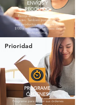
ENVÍOS Y
RECOGIDO
Recoja además en nuestro
almacén. También puede recibir
sus productos en órdenes de
$100 o menos por un costo de
envío mínimo.
Prioridad
PROGRAME
ÓRDENES
Programe para recibir sus órdenes