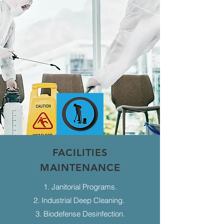
FACILITIES
MAINTENANCE
1. Janitorial Programs.
2. Industrial Deep Cleaning.
3. Biodefense Desinfection.