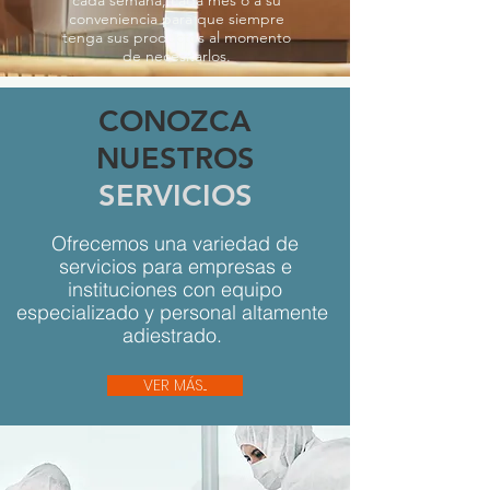
cada semana, cada mes o a su
conveniencia para que siempre
tenga sus productos al momento
de necesitarlos.
CONOZCA
NUESTROS
SERVICIOS
Ofrecemos una variedad de
servicios para empresas e
instituciones con equipo
especializado y personal altamente
adiestrado.
VER MÁS...