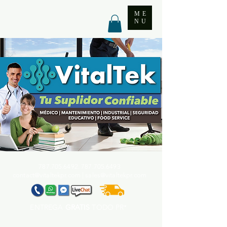
ME
NU
787.705.6492. 787.705
.6493
contact@vitaltekpr.com
|
sales@vitaltekpr.com
ENTREGA
GRATIS
TODO PR*