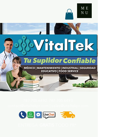
ME
NU
787.705.6492. 787.705
.6493
contact@vitaltekpr.com
|
sales@vitaltekpr.com
ENTREGA
GRATIS
TODO PR*