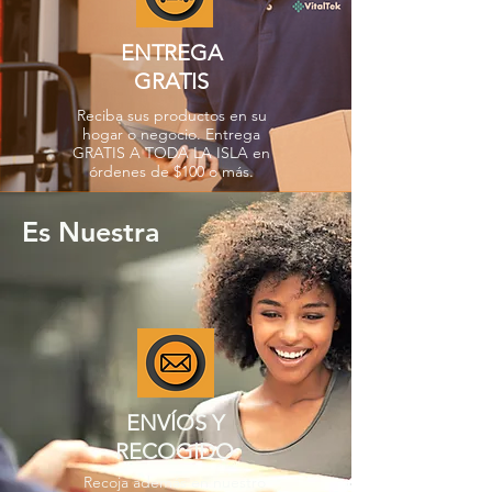
ENTREGA
GRATIS
Reciba sus productos en su
hogar o negocio. Entrega
GRATIS A TODA LA ISLA en
órdenes de $100 o más.
Es Nuestra
ENVÍOS Y
RECOGIDO
Recoja además en nuestro