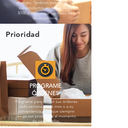
almacén. También puede recibir
sus productos en órdenes de
$100 o menos por un costo de
envío mínimo.
Prioridad
PROGRAME
ÓRDENES
Programe para recibir sus órdenes
cada semana, cada mes o a su
conveniencia para que siempre
tenga sus productos al momento
de necesitarlos.