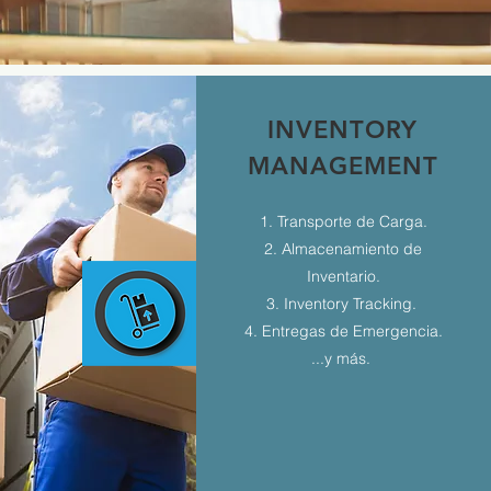
INVENTORY
MANAGEMENT
1. Transporte de Carga.
2. Almacenamiento de
Inventario.
3. Inventory Tracking.
4. Entregas de Emergencia.
...y más.