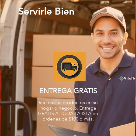
Servirle Bien
ENTREGA GRATIS
Reciba sus productos en su
hogar o negocio. Entrega
GRATIS A TODA LA ISLA en
órdenes de $100 o más.