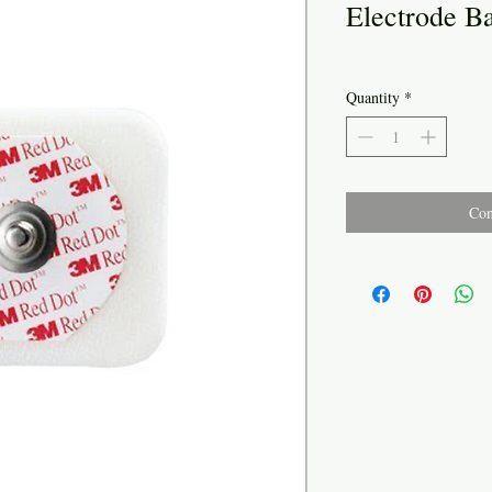
Electrode B
Quantity
*
Con