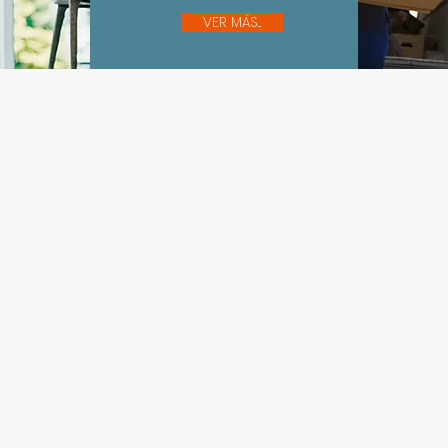
VER MÁS...
Sígue