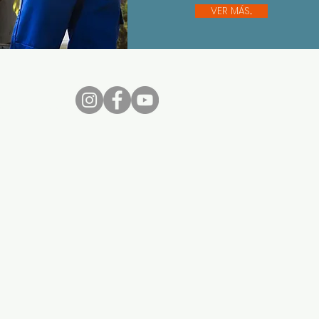
VER MÁS...
nos...