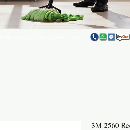
@vitaltekpr.com
|
sales@vitaltekpr.com
e su producto favorito entre nuestra gran variedad
3M 2560 Red