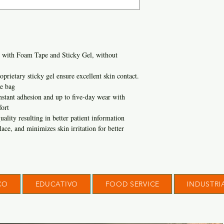
 with Foam Tape and Sticky Gel, without
rietary sticky gel ensure excellent skin contact.
he bag
nstant adhesion and up to five-day wear with
fort
uality resulting in better patient information
lace, and minimizes skin irritation for better
CO
EDUCATIVO
FOOD SERVICE
INDUSTRI