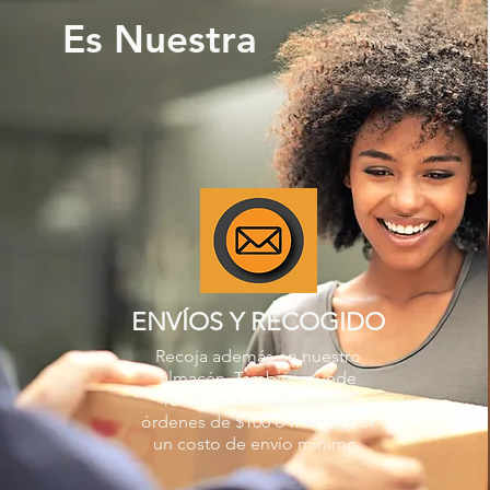
Es Nuestra
ENVÍOS Y RECOGIDO
Recoja además en nuestro
almacén. También puede
recibir sus productos en
órdenes de $100 o menos por
un costo de envío mínimo.