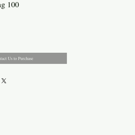
ag 100
tact Us to Purchase