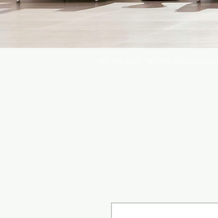
787.705.6492. 787.705.6493
contact
Busqu