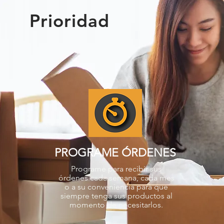
Prioridad
PROGRAME ÓRDENES
Programe para recibir sus
órdenes cada semana, cada mes
o a su conveniencia para que
siempre tenga sus productos al
momento de necesitarlos.