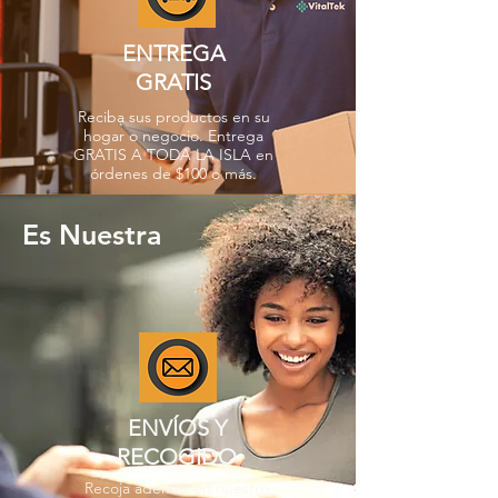
ENTREGA
GRATIS
Reciba sus productos en su
hogar o negocio. Entrega
GRATIS A TODA LA ISLA en
órdenes de $100 o más.
Es Nuestra
ENVÍOS Y
RECOGIDO
Recoja además en nuestro