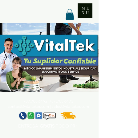
ME
NU
787.705.6492. 787.705
.6493
contact@vitaltekpr.com
|
sales@vitaltekpr.com
ENTREGA
GRATIS
TODO PR*