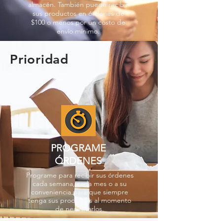
almacén. También puede recibir
sus productos en órdenes de
$100 o menos por un costo de
envío mínimo.
Prioridad
PROGRAME
ÓRDENES
Programe para recibir sus órdenes
cada semana, cada mes o a su
conveniencia para que siempre
tenga sus productos al momento
de necesitarlos.