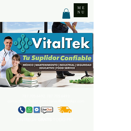
ME
NU
787.705.6492. 787.705
.6493
contact@vitaltekpr.com
|
sales@vitaltekpr.com
ENTREGA
GRATIS
TODO PR*