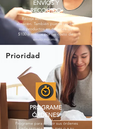
ENVÍOS Y
RECOGIDO
Recoja además en nuestro
almacén. También puede recibir
sus productos en órdenes de
$100 o menos por un costo de
envío mínimo.
Prioridad
PROGRAME
ÓRDENES
Programe para recibir sus órdenes
cada semana, cada mes o a su