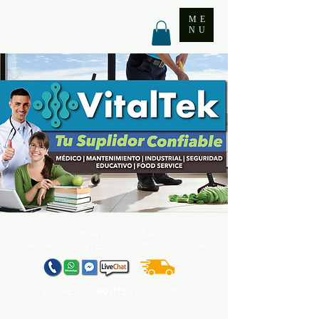
ME
NU
787.705.6492. 787.705
.6493
contact@vitaltekpr.com
|
sales@vitaltekpr.com
ENTREGA
GRATIS
TODO PR*