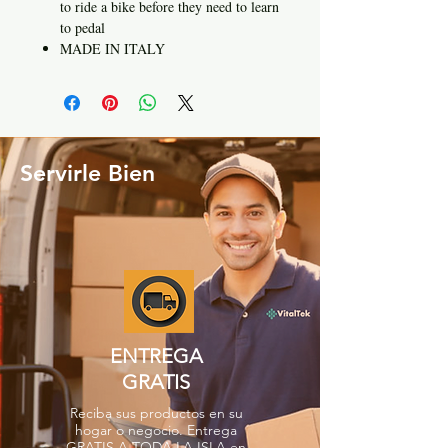
to ride a bike before they need to learn
to pedal
MADE IN ITALY
Servirle Bien
ENTREGA
GRATIS
Reciba sus productos en su
hogar o negocio. Entrega
GRATIS A TODA LA ISLA en