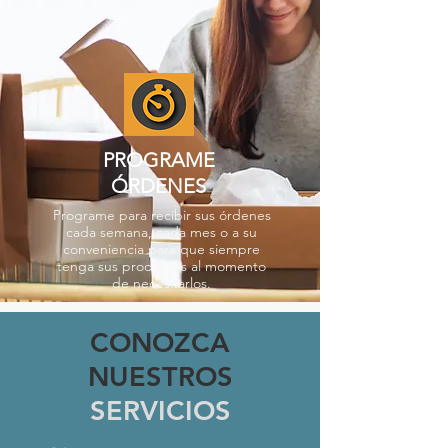
PROGRAME
ÓRDENES
Programe para recibir sus órdenes
cada semana, cada mes o a su
conveniencia para que siempre
tenga sus productos al momento
de necesitarlos.
CONOZCA
NUESTROS
SERVICIOS