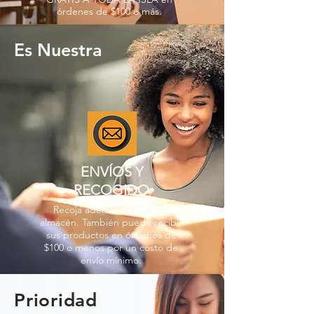
órdenes de $100 o más.
Es Nuestra
ENVÍOS Y
RECOGIDO
Recoja además en nuestro
almacén. También puede recibir
sus productos en órdenes de
$100 o menos por un costo de
envío mínimo.
Prioridad