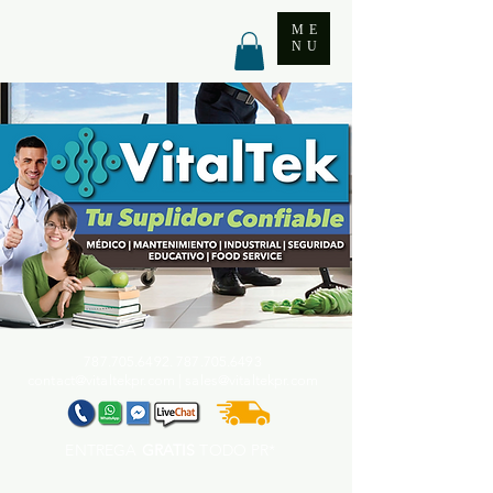
ME
NU
787.705.6492. 787.705
.6493
contact@vitaltekpr.com
|
sales@vitaltekpr.com
ENTREGA
GRATIS
TODO PR*