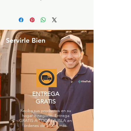
Servirle Bien
ENTREGA
GRATIS
Reciba sus productos en su
hogar o negocio. Entrega
GRATIS A TODA LA ISLA en
órdenes de $100 o más.