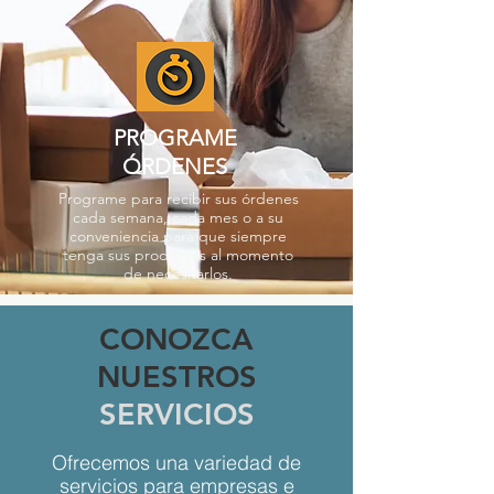
PROGRAME
ÓRDENES
Programe para recibir sus órdenes
cada semana, cada mes o a su
conveniencia para que siempre
tenga sus productos al momento
de necesitarlos.
CONOZCA
NUESTROS
SERVICIOS
Ofrecemos una variedad de
servicios para empresas e