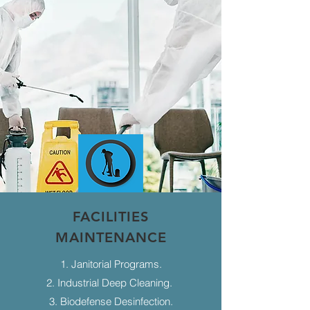
FACILITIES
MAINTENANCE
1. Janitorial Programs.
2. Industrial Deep Cleaning.
3. Biodefense Desinfection.