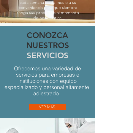
cada semana, cada mes o a su
conveniencia para que siempre
tenga sus productos al momento
de necesitarlos.
CONOZCA
NUESTROS
SERVICIOS
Ofrecemos una variedad de
servicios para empresas e
instituciones con equipo
especializado y personal altamente
adiestrado.
VER MÁS...