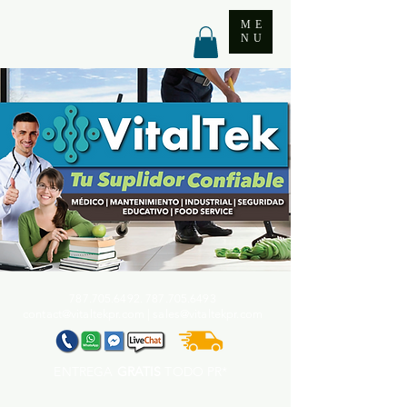
ME
NU
787.705.6492. 787.705
.6493
contact@vitaltekpr.com
|
sales@vitaltekpr.com
ENTREGA
GRATIS
TODO PR*