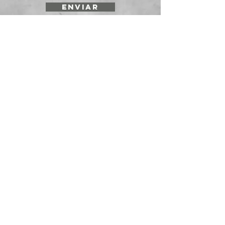
ENVIAR
SOLICITE UNA
COTIZACIÓN
Prepararmos cotizaciones para
instituciones y empresas. Envíenos su