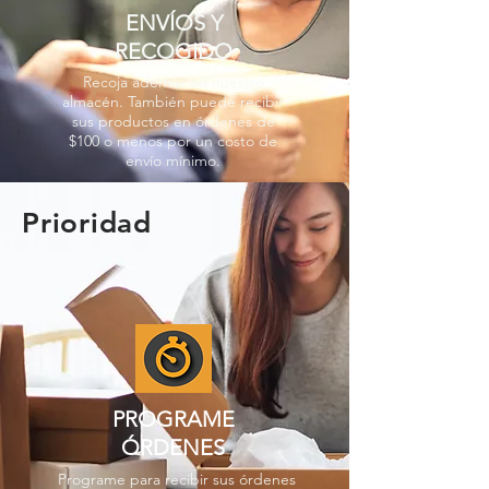
ENVÍOS Y
RECOGIDO
Recoja además en nuestro
almacén. También puede recibir
sus productos en órdenes de
$100 o menos por un costo de
envío mínimo.
Prioridad
PROGRAME
ÓRDENES
Programe para recibir sus órdenes