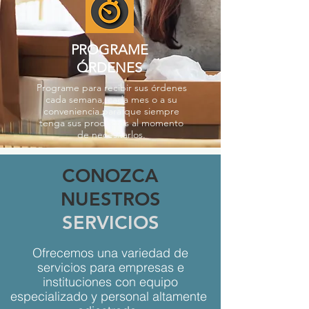
PROGRAME
ÓRDENES
Programe para recibir sus órdenes
cada semana, cada mes o a su
conveniencia para que siempre
tenga sus productos al momento
de necesitarlos.
CONOZCA
NUESTROS
SERVICIOS
Ofrecemos una variedad de
servicios para empresas e
instituciones con equipo
especializado y personal altamente