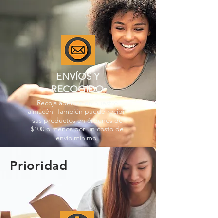
ENVÍOS Y
RECOGIDO
Recoja además en nuestro
almacén. También puede recibir
sus productos en órdenes de
$100 o menos por un costo de
envío mínimo.
Prioridad