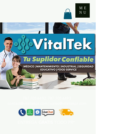
ME
NU
787.705.6492. 787.705
.6493
contact@vitaltekpr.com
|
sales@vitaltekpr.com
ENTREGA
GRATIS
TODO PR*