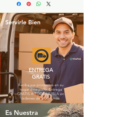
Servirle Bien
ENTREGA
GRATIS
Reciba sus productos en su
hogar o negocio. Entrega
GRATIS A TODA LA ISLA en
órdenes de $100 o más.
Es Nuestra