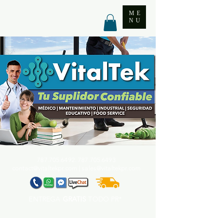
ME
NU
787.705.6492. 787.705
.6493
contact@vitaltekpr.com
|
sales@vitaltekpr.com
ENTREGA
GRATIS
TODO PR*