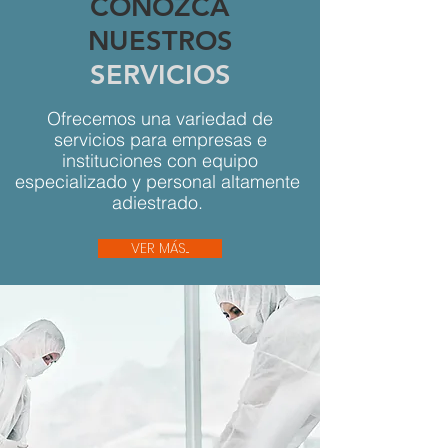
CONOZCA
NUESTROS
SERVICIOS
Ofrecemos una variedad de
servicios para empresas e
instituciones con equipo
especializado y personal altamente
adiestrado.
VER MÁS...