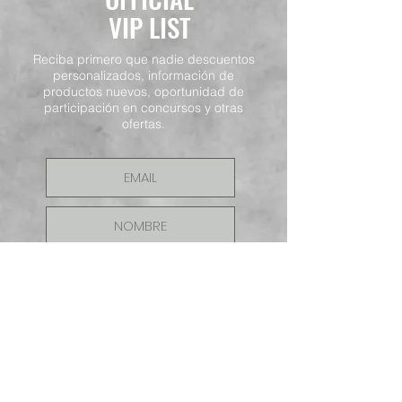
VIP LIST
Reciba primero que nadie descuentos
personalizados, información de
productos nuevos, oportunidad de
participación en concursos y otras
ofertas.
ENVIAR