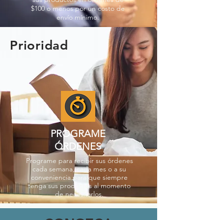
$100 o menos por un costo de
envío mínimo.
Prioridad
PROGRAME
ÓRDENES
Programe para recibir sus órdenes
cada semana, cada mes o a su
conveniencia para que siempre
tenga sus productos al momento
de necesitarlos.