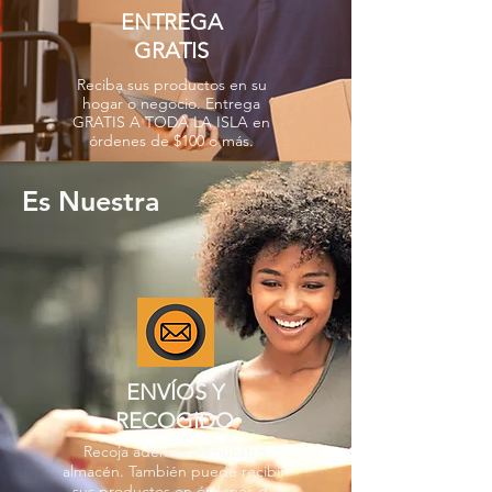
ENTREGA
GRATIS
Reciba sus productos en su
hogar o negocio. Entrega
GRATIS A TODA LA ISLA en
órdenes de $100 o más.
Es Nuestra
ENVÍOS Y
RECOGIDO
Recoja además en nuestro
almacén. También puede recibir
sus productos en órdenes de