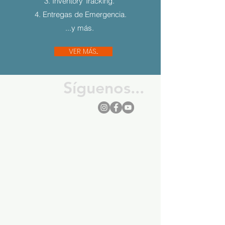
3. Inventory Tracking.
4. Entregas de Emergencia.
...y más.
VER MÁS...
Síguenos...