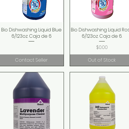
Bio Dishwashing Liquid Blue
Quick View
Bio Dishwashing Liquid Ro
Quick View
6/123oz. Caja de 6
6/123oz. Caja de 6.
Price
$0.00
Contact Seller
Out of Stock