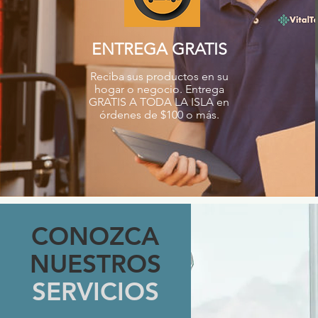
ENTREGA GRATIS
Reciba sus productos en su
hogar o negocio. Entrega
GRATIS A TODA LA ISLA en
órdenes de $100 o más.
CONOZCA
NUESTROS
SERVICIOS