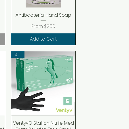
Antibacterial Hand Soap
Quick View
Sale Price
From
$2.50
Add to Cart
SALE!
Ventyv® Stallion Nitrile Med
Quick View