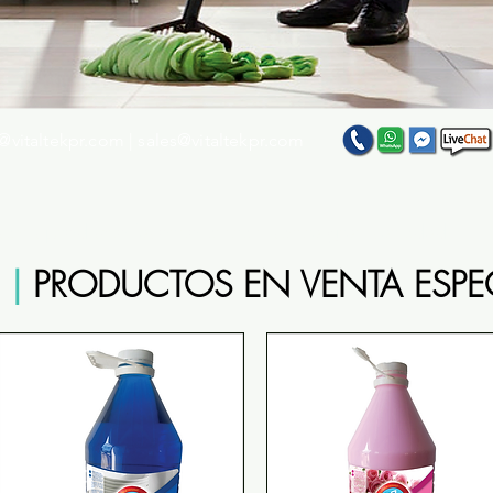
@vitaltekpr.com
|
sales@vitaltekpr.com
e su producto favorito entre nuestra gran variedad
 |
PRODUCTOS EN VENTA ESPE