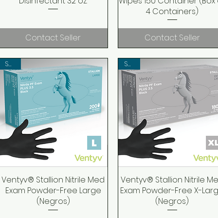
Disinfectant 32 oz.
Wipes 150 Container (Box 
4 Containers)
Contact Seller
Contact Seller
SALE!
SALE!
Ventyv® Stallion Nitrile Med
Quick View
Ventyv® Stallion Nitrile M
Quick View
Exam Powder-Free Large
Exam Powder-Free X-Lar
(Negros)
(Negros)