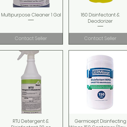
Multipurpose Cleaner 1 Gal
Quick View
160 Disinfectant &
Quick View
Deodorizer
Contact Seller
Contact Seller
RTU Detergent &
Quick View
Germicept Disinfecting
Quick View