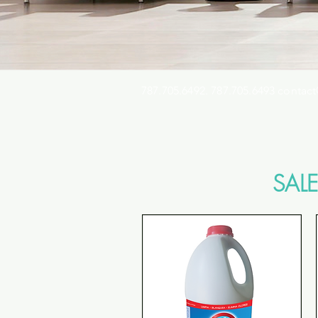
787.705.6492. 787.705.6493
contact
Busqu
SALE