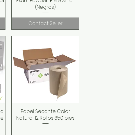
of
Exam Powder-Free Small
(Negros)
Contact Seller
ed
Papel Secante Color
Quick View
ge
Natural 12 Rollos 350 pies