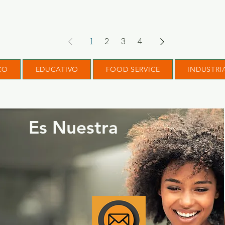
1
2
3
4
CO
EDUCATIVO
FOOD SERVICE
INDUSTRI
Es Nuestra