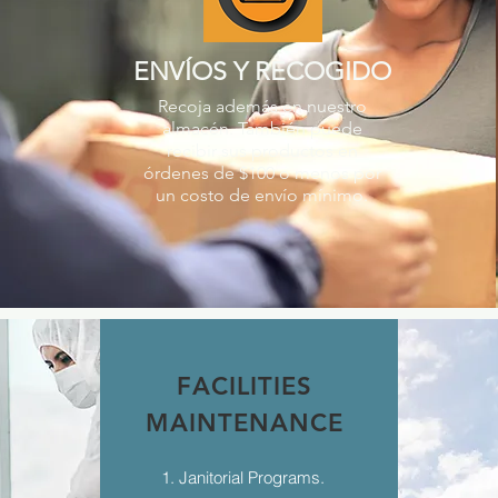
ENVÍOS Y RECOGIDO
Recoja además en nuestro
almacén. También puede
recibir sus productos en
órdenes de $100 o menos por
un costo de envío mínimo.
FACILITIES
MAINTENANCE
1. Janitorial Programs.