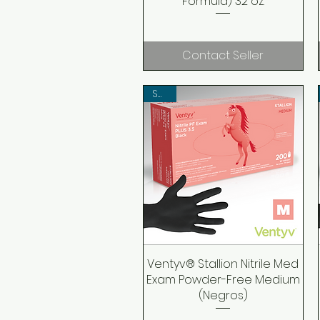
Formula) 32 oz.
Contact Seller
SALE!
Ventyv® Stallion Nitrile Med
Quick View
Exam Powder-Free Medium
(Negros)