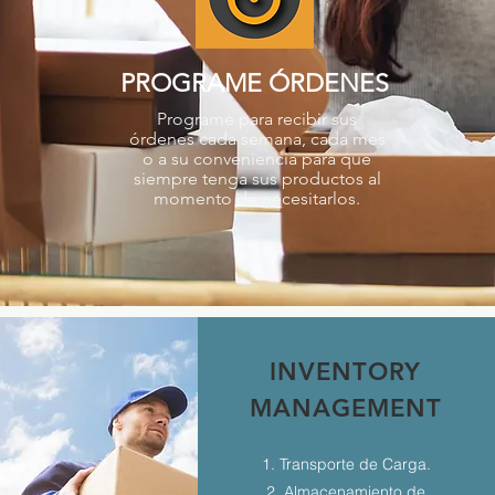
PROGRAME ÓRDENES
Programe para recibir sus
órdenes cada semana, cada mes
o a su conveniencia para que
siempre tenga sus productos al
momento de necesitarlos.
INVENTORY
MANAGEMENT
1. Transporte de Carga.
2. Almacenamiento de