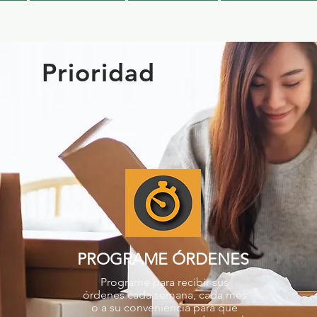
Prioridad
PROGRAME ÓRDENES
Programe para recibir sus
órdenes cada semana, cada mes
o a su conveniencia para que