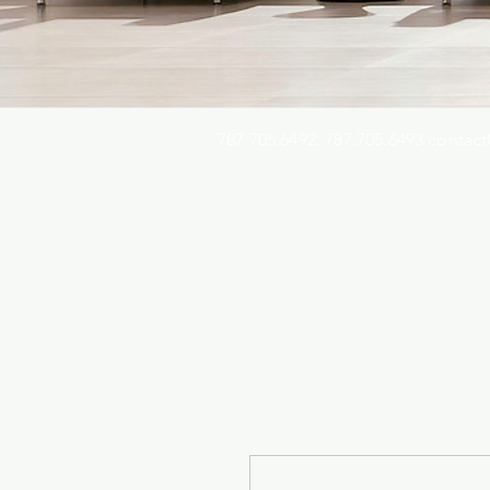
787.705.6492. 787.705.6493
contact
Busqu