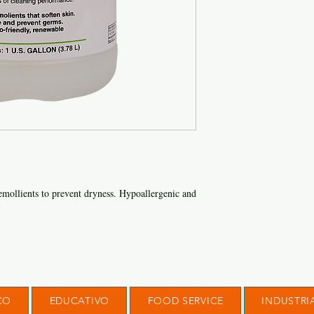
emollients to prevent dryness. Hypoallergenic and
CO
EDUCATIVO
FOOD SERVICE
INDUSTRI