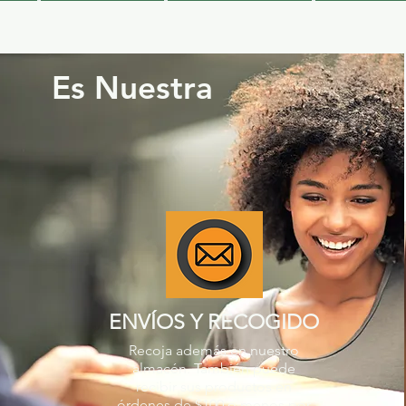
Es Nuestra
ENVÍOS Y RECOGIDO
Recoja además en nuestro
almacén. También puede
recibir sus productos en
órdenes de $100 o menos por