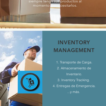
siempre tenga sus productos al
momento de necesitarlos.
INVENTORY
MANAGEMENT
1. Transporte de Carga.
2. Almacenamiento de
Inventario.
3. Inventory Tracking.
4. Entregas de Emergencia.
...y más.