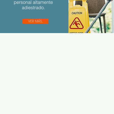
personal altamente
adiestrado.
VER MÁS...