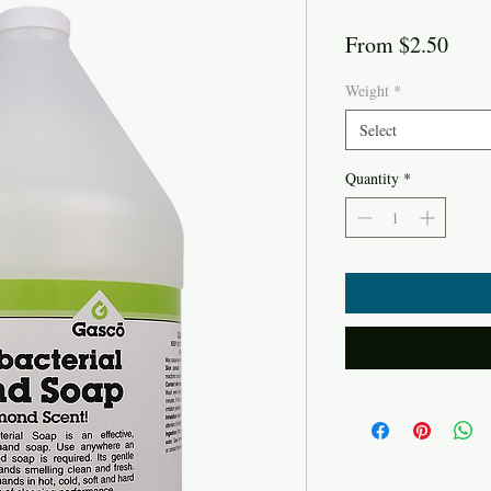
Sale
From
$2.50
Pric
Weight
*
Select
Quantity
*