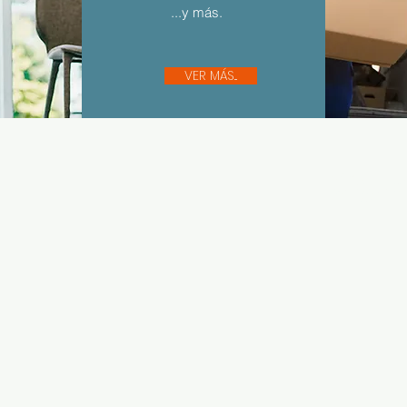
...y más.
VER MÁS...
Sígue