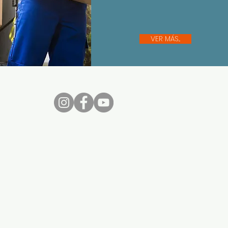
VER MÁS...
nos...