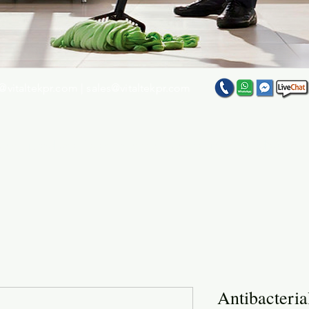
@vitaltekpr.com
|
sales@vitaltekpr.com
e su producto favorito entre nuestra gran variedad
Antibacteri