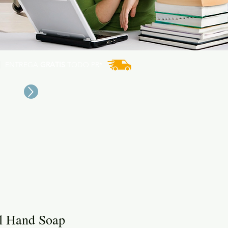
ENTREGA
GRATIS
TODO PR*
al Hand Soap