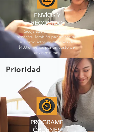
ENVÍOS Y
RECOGIDO
Recoja además en nuestro
almacén. También puede recibir
sus productos en órdenes de
$100 o menos por un costo de
envío mínimo.
Prioridad
PROGRAME
ÓRDENES