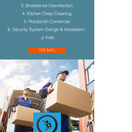
3. Biodefense Desinfection.
4. Kitchen Deep Cleaning.
5. Rotulación Comercial.
6. Security System Design & Installation.
...y más.
VER MÁS...