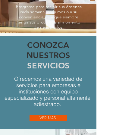
Programe para recibir sus órdenes
cada semana, cada mes o a su
conveniencia para que siempre
tenga sus productos al momento
de necesitarlos.
CONOZCA
NUESTROS
SERVICIOS
Ofrecemos una variedad de
servicios para empresas e
instituciones con equipo
especializado y personal altamente
adiestrado.
VER MÁS...