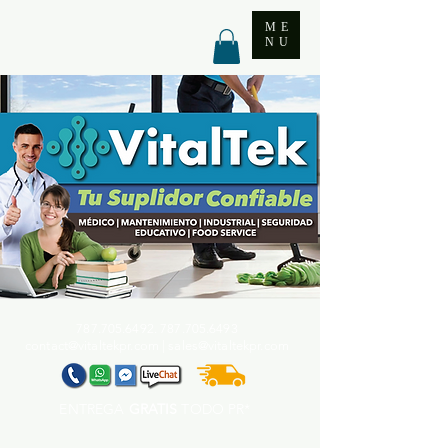
ME
NU
787.705.6492. 787.705
.6493
contact@vitaltekpr.com
|
sales@vitaltekpr.com
ENTREGA
GRATIS
TODO PR*