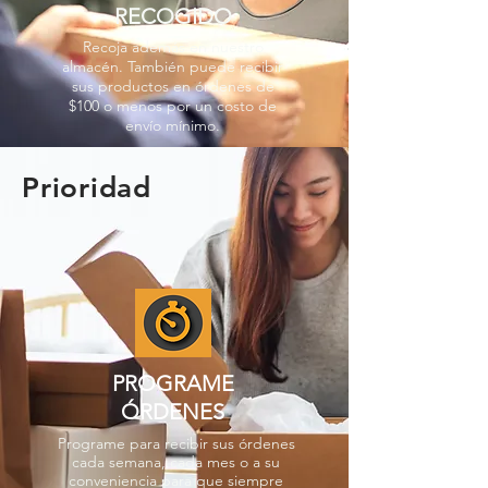
RECOGIDO
Recoja además en nuestro
almacén. También puede recibir
sus productos en órdenes de
$100 o menos por un costo de
envío mínimo.
Prioridad
PROGRAME
ÓRDENES
Programe para recibir sus órdenes
cada semana, cada mes o a su
conveniencia para que siempre