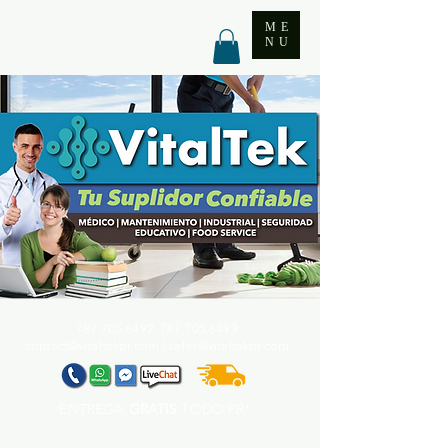
ME
NU
787.705.6492. 787.705
.6493
contact@vitaltekpr.com
|
sales@vitaltekpr.com
ENTREGA
GRATIS
TODO PR*