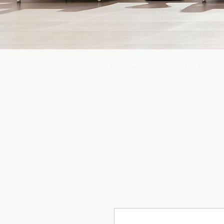
787.705.6492. 787.705.6493
contact
Busqu