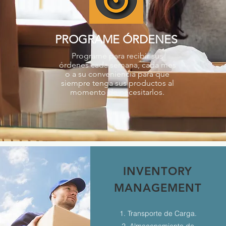
PROGRAME ÓRDENES
Programe para recibir sus
órdenes cada semana, cada mes
o a su conveniencia para que
siempre tenga sus productos al
momento de necesitarlos.
INVENTORY
MANAGEMENT
1. Transporte de Carga.
2. Almacenamiento de