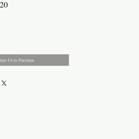
/20
tact Us to Purchase