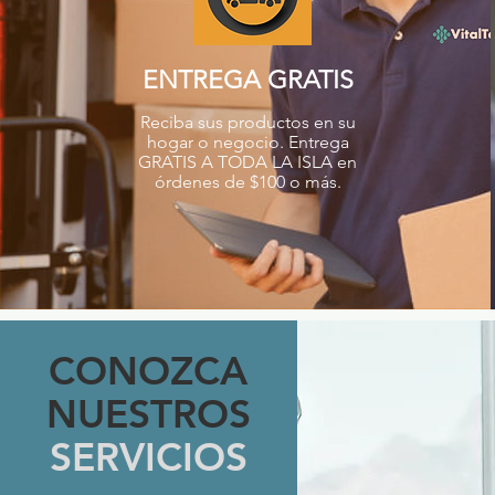
ENTREGA GRATIS
Reciba sus productos en su
hogar o negocio. Entrega
GRATIS A TODA LA ISLA en
órdenes de $100 o más.
CONOZCA
NUESTROS
SERVICIOS