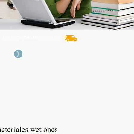
ENTREGA
GRATIS
TODO PR*
cteriales wet ones