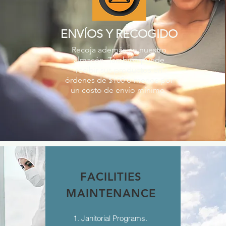
ENVÍOS Y RECOGIDO
Recoja además en nuestro
almacén. También puede
recibir sus productos en
órdenes de $100 o menos por
un costo de envío mínimo.
FACILITIES
MAINTENANCE
1. Janitorial Programs.