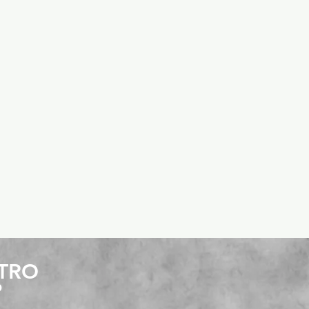
STRO
P