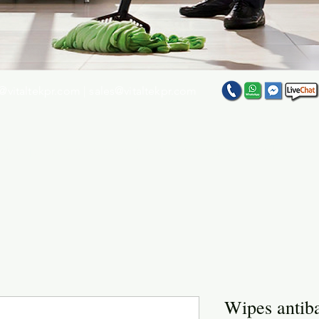
@vitaltekpr.com
|
sales@vitaltekpr.com
e su producto favorito entre nuestra gran variedad
Wipes antiba