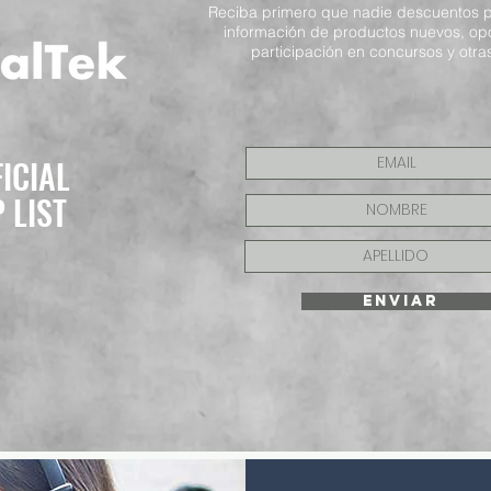
Reciba primero que nadie descuentos p
información de productos nuevos, op
participación en concursos y otras
FICIAL
P LIST
ENVIAR