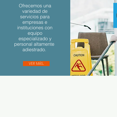
Ofrecemos una
variedad de
servicios para
empresas e
instituciones con
equipo
especializado y
personal altamente
adiestrado.
VER MÁS...