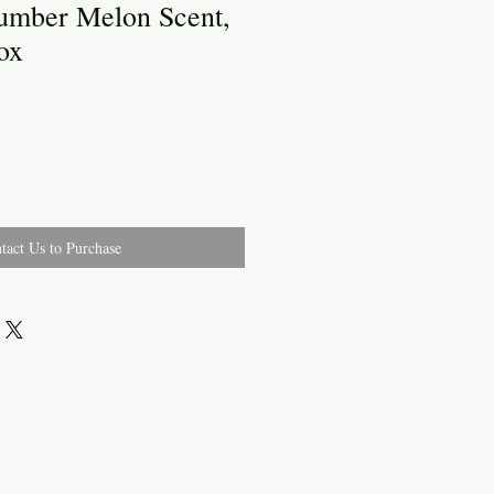
umber Melon Scent,
ox
tact Us to Purchase