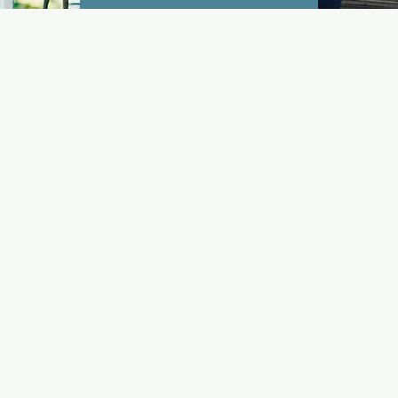
Sígue