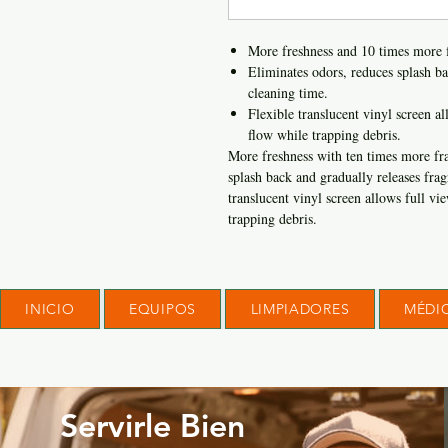
More freshness and 10 times more 
Eliminates odors, reduces splash ba
cleaning time.
Flexible translucent vinyl screen al
flow while trapping debris.
More freshness with ten times more fra
splash back and gradually releases frag
translucent vinyl screen allows full vi
trapping debris.
INICIO
EQUIPOS
LIMPIADORES
MÉDI
Servirle Bien