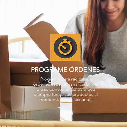
PROGRAME ÓRDENES
Programe para recibir sus
órdenes cada semana, cada mes
o a su conveniencia para que
siempre tenga sus productos al
momento de necesitarlos.