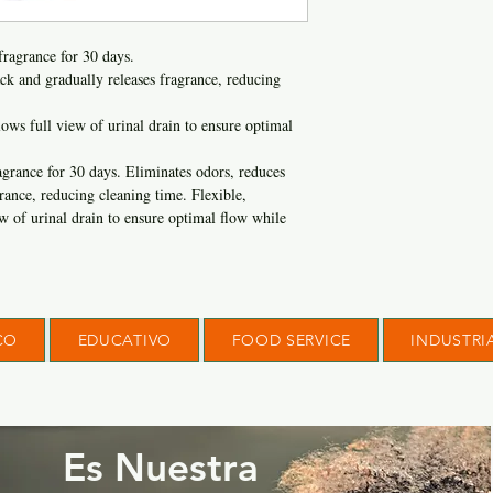
fragrance for 30 days.
ck and gradually releases fragrance, reducing
lows full view of urinal drain to ensure optimal
grance for 30 days. Eliminates odors, reduces
rance, reducing cleaning time. Flexible,
ew of urinal drain to ensure optimal flow while
CO
EDUCATIVO
FOOD SERVICE
INDUSTRI
Es Nuestra