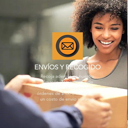
ENVÍOS Y RECOGIDO
Recoja además en nuestro
almacén. También puede
recibir sus productos en
órdenes de $100 o menos por
un costo de envío mínimo.