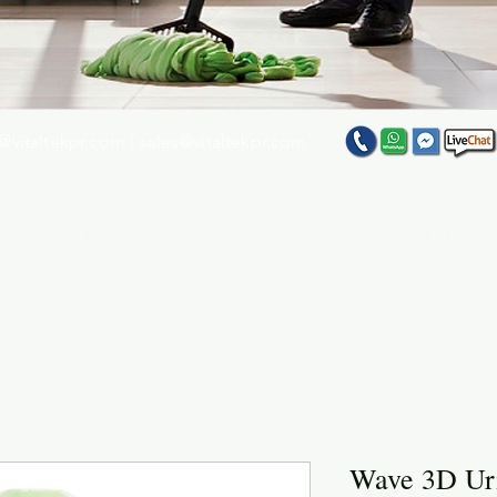
@vitaltekpr.com
|
sales@vitaltekpr.com
e su producto favorito entre nuestra gran variedad
Wave 3D Uri