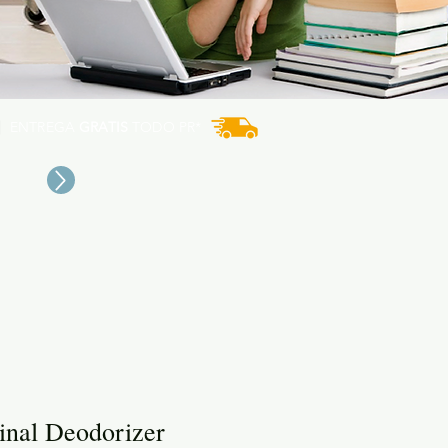
ENTREGA
GRATIS
TODO PR*
nal Deodorizer