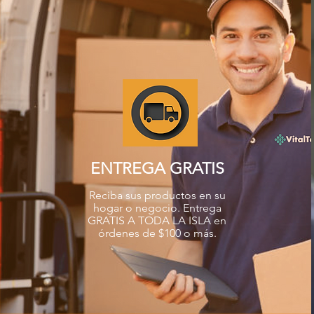
ENTREGA GRATIS
Reciba sus productos en su
hogar o negocio. Entrega
GRATIS A TODA LA ISLA en
órdenes de $100 o más.