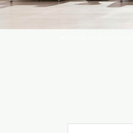
787.705.6492. 787.705.6493
contact
Busqu