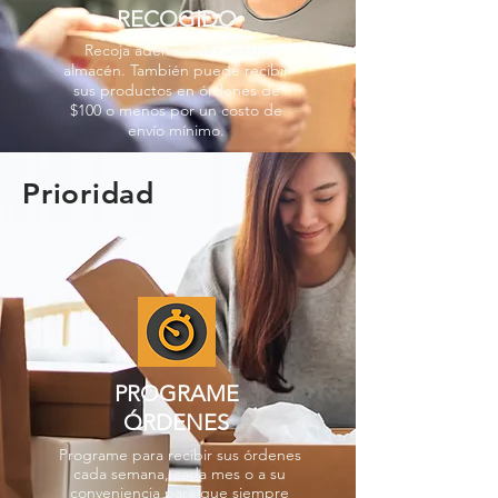
RECOGIDO
Recoja además en nuestro
almacén. También puede recibir
sus productos en órdenes de
$100 o menos por un costo de
envío mínimo.
Prioridad
PROGRAME
ÓRDENES
Programe para recibir sus órdenes
cada semana, cada mes o a su
conveniencia para que siempre