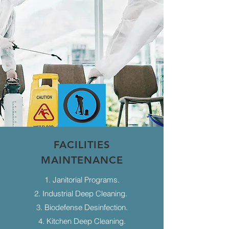
FACILITIES
MAINTENANCE
1. Janitorial Programs.
2. Industrial Deep Cleaning.
3. Biodefense Desinfection.
4. Kitchen Deep Cleaning.