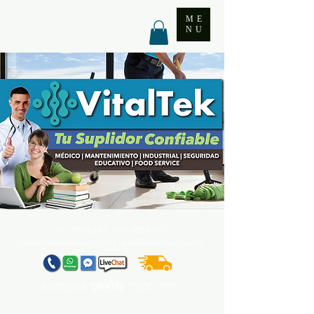
ME
NU
787.705.6492. 787.705
.6493
contact@vitaltekpr.com
|
sales@vitaltekpr.com
ENTREGA
GRATIS
TODO PR*