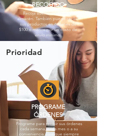
RECOGIDO
Recoja además en nuestro
almacén. También puede recibir
sus productos en órdenes de
$100 o menos por un costo de
envío mínimo.
Prioridad
PROGRAME
ÓRDENES
Programe para recibir sus órdenes
cada semana, cada mes o a su
conveniencia para que siempre