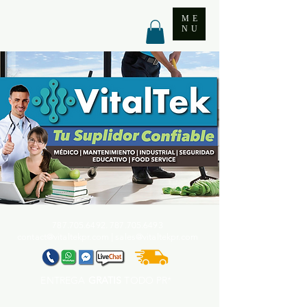
ME
NU
787.705.6492. 787.705
.6493
contact@vitaltekpr.com
|
sales@vitaltekpr.com
ENTREGA
GRATIS
TODO PR*