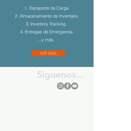
1. Transporte de Carga.
2. Almacenamiento de Inventario.
3. Inventory Tracking.
4. Entregas de Emergencia.
...y más.
VER MÁS...
Síguenos...