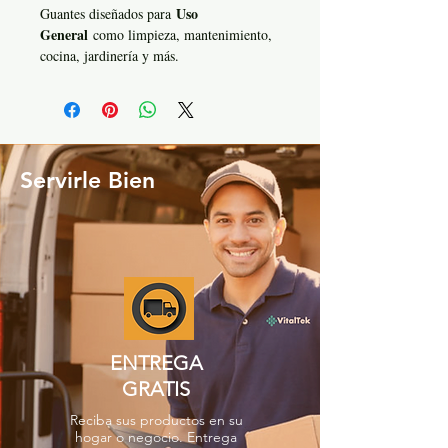
Uso
Guantes diseñados para
General
como limpieza, mantenimiento,
cocina, jardinería y más.
Servirle Bien
ENTREGA
GRATIS
Reciba sus productos en su
hogar o negocio. Entrega