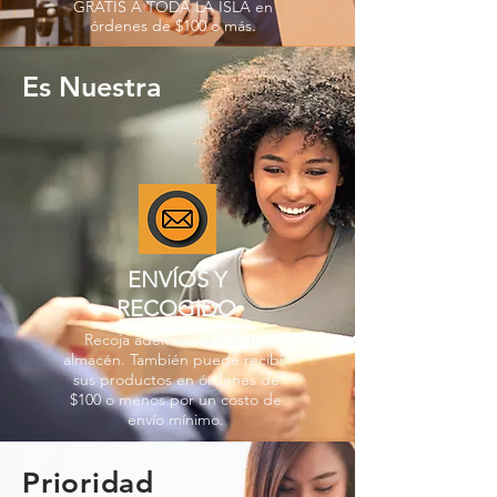
GRATIS A TODA LA ISLA en
órdenes de $100 o más.
Es Nuestra
ENVÍOS Y
RECOGIDO
Recoja además en nuestro
almacén. También puede recibir
sus productos en órdenes de
$100 o menos por un costo de
envío mínimo.
Prioridad