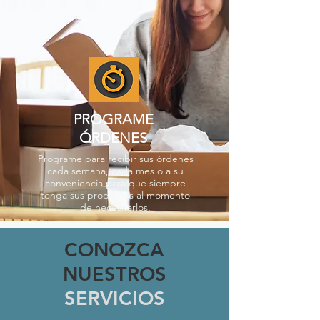
PROGRAME
ÓRDENES
Programe para recibir sus órdenes
cada semana, cada mes o a su
conveniencia para que siempre
tenga sus productos al momento
de necesitarlos.
CONOZCA
NUESTROS
SERVICIOS