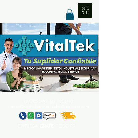
ME
NU
787.705.6492. 787.705
.6493
contact@vitaltekpr.com
|
sales@vitaltekpr.com
ENTREGA
GRATIS
TODO PR*