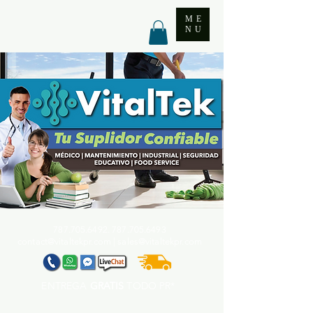
ME
NU
787.705.6492. 787.705
.6493
contact@vitaltekpr.com
|
sales@vitaltekpr.com
ENTREGA
GRATIS
TODO PR*