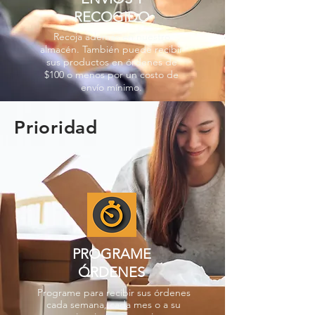
RECOGIDO
Recoja además en nuestro
almacén. También puede recibir
sus productos en órdenes de
$100 o menos por un costo de
envío mínimo.
Prioridad
PROGRAME
ÓRDENES
Programe para recibir sus órdenes
cada semana, cada mes o a su