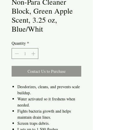
Non-Para Cleaner
Block, Green Apple
Scent, 3.25 oz,
Blue/Whit
Quantity
*
Contact Us to Purchase
Deodorizes, cleans, and prevents scale
buildup.
Water activated so it freshens when
needed.
Fights bacteria growth and helps
maintain drain lines.
Screen traps debris.
Lasts up to 1,500 flushes.