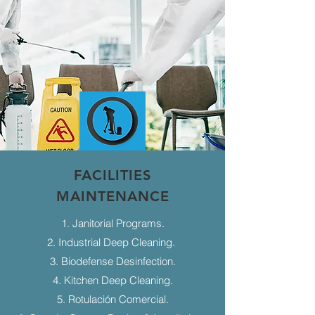
FACILITIES
MAINTENANCE
1. Janitorial Programs.
2. Industrial Deep Cleaning.
3. Biodefense Desinfection.
4. Kitchen Deep Cleaning.
5. Rotulación Comercial.