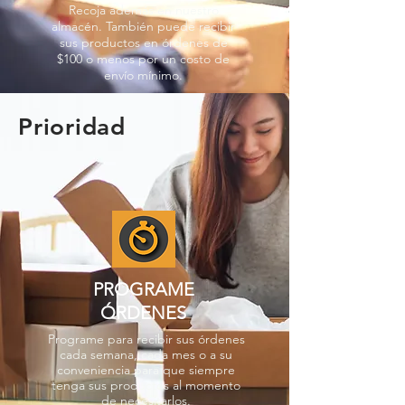
Recoja además en nuestro
almacén. También puede recibir
sus productos en órdenes de
$100 o menos por un costo de
envío mínimo.
Prioridad
PROGRAME
ÓRDENES
Programe para recibir sus órdenes
cada semana, cada mes o a su
conveniencia para que siempre
tenga sus productos al momento
de necesitarlos.