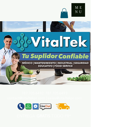
ME
NU
787.705.6492. 787.705
.6493
contact@vitaltekpr.com
|
sales@vitaltekpr.com
ENTREGA
GRATIS
TODO PR*