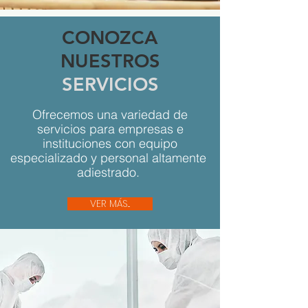
CONOZCA
NUESTROS
SERVICIOS
Ofrecemos una variedad de
servicios para empresas e
instituciones con equipo
especializado y personal altamente
adiestrado.
VER MÁS...