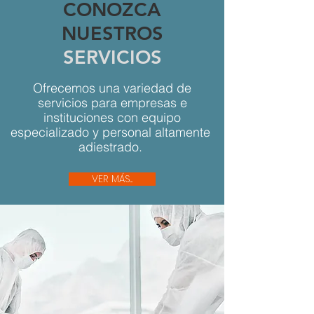
CONOZCA
NUESTROS
SERVICIOS
Ofrecemos una variedad de
servicios para empresas e
instituciones con equipo
especializado y personal altamente
adiestrado.
VER MÁS...