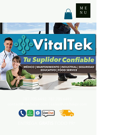
ME
NU
787.705.6492. 787.705
.6493
contact@vitaltekpr.com
|
sales@vitaltekpr.com
ENTREGA
GRATIS
TODO PR*