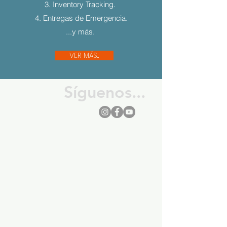
3. Inventory Tracking.
4. Entregas de Emergencia.
...y más.
VER MÁS...
Síguenos...