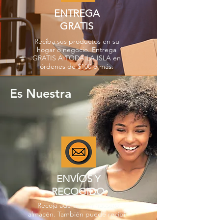
ENTREGA
GRATIS
Reciba sus productos en su
hogar o negocio. Entrega
GRATIS A TODA LA ISLA en
órdenes de $100 o más.
Es Nuestra
ENVÍOS Y
RECOGIDO
Recoja además en nuestro
almacén. También puede recibir