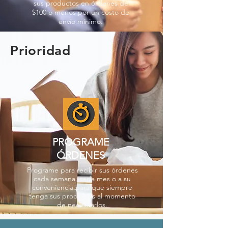
sus productos en órdenes de
$100 o menos por un costo de
envío mínimo.
Prioridad
PROGRAME
ÓRDENES
Programe para recibir sus órdenes
cada semana, cada mes o a su
conveniencia para que siempre
tenga sus productos al momento
de necesitarlos.