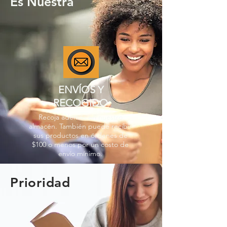
Es Nuestra
ENVÍOS Y
RECOGIDO
Recoja además en nuestro
almacén. También puede recibir
sus productos en órdenes de
$100 o menos por un costo de
envío mínimo.
Prioridad