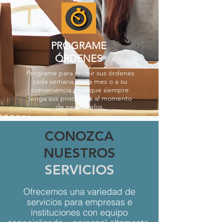
PROGRAME
ÓRDENES
Programe para recibir sus órdenes
cada semana, cada mes o a su
conveniencia para que siempre
tenga sus productos al momento
de necesitarlos.
CONOZCA
NUESTROS
SERVICIOS
Ofrecemos una variedad de
servicios para empresas e
instituciones con equipo