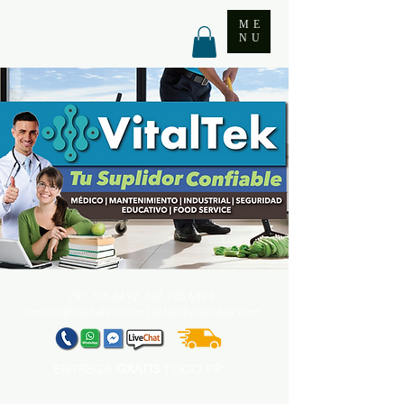
ME
NU
787.705.6492. 787.705
.6493
contact@vitaltekpr.com
|
sales@vitaltekpr.com
ENTREGA
GRATIS
TODO PR*