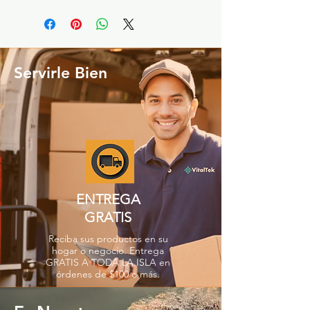
Servirle Bien
ENTREGA
GRATIS
Reciba sus productos en su
hogar o negocio. Entrega
GRATIS A TODA LA ISLA en
órdenes de $100 o más.