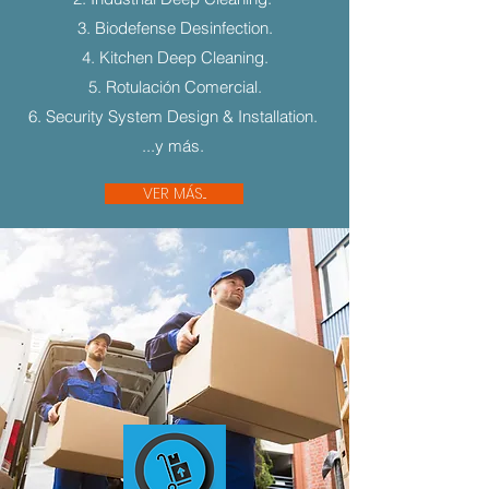
3. Biodefense Desinfection.
4. Kitchen Deep Cleaning.
5. Rotulación Comercial.
6. Security System Design & Installation.
...y más.
VER MÁS...