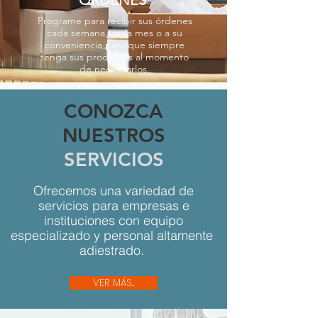
Programe para recibir sus órdenes
cada semana, cada mes o a su
conveniencia para que siempre
tenga sus productos al momento
de necesitarlos.
CONOZCA
NUESTROS
SERVICIOS
Ofrecemos una variedad de
servicios para empresas e
instituciones con equipo
especializado y personal altamente
adiestrado.
VER MÁS...