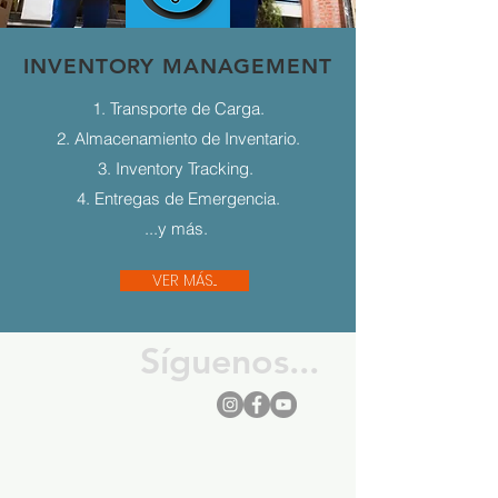
INVENTORY MANAGEMENT
1. Transporte de Carga.
2. Almacenamiento de Inventario.
3. Inventory Tracking.
4. Entregas de Emergencia.
...y más.
VER MÁS...
Síguenos...