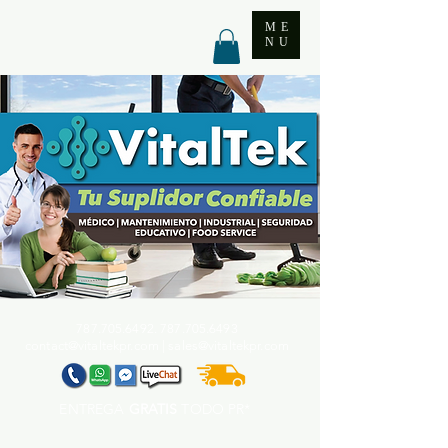
ME
NU
787.705.6492. 787.705
.6493
contact@vitaltekpr.com
|
sales@vitaltekpr.com
ENTREGA
GRATIS
TODO PR*