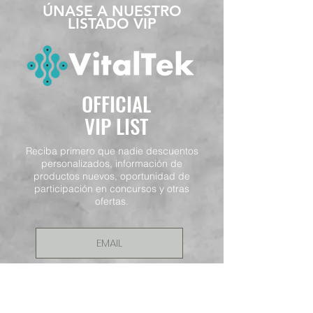
​ÚNASE A NUESTRO
LISTADO VIP
OFFICIAL
VIP LIST
Reciba primero que nadie descuentos
personalizados, información de
productos nuevos, oportunidad de
participación en concursos y otras
ofertas.