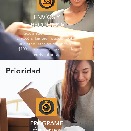
ENVÍOS Y
RECOGIDO
Recoja además en nuestro
almacén. También puede recibir
sus productos en órdenes de
$100 o menos por un costo de
envío mínimo.
Prioridad
PROGRAME
ÓRDENES