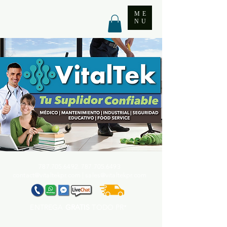
ME
NU
787.705.6492. 787.705
.6493
contact@vitaltekpr.com
|
sales@vitaltekpr.com
ENTREGA
GRATIS
TODO PR*