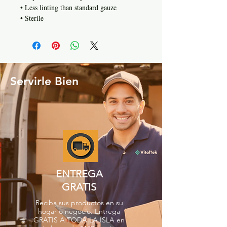
• Less linting than standard gauze
• Sterile
Servirle Bien
ENTREGA
GRATIS
Reciba sus productos en su
hogar o negocio. Entrega
GRATIS A TODA LA ISLA en