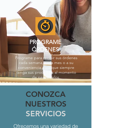
PROGRAME
ÓRDENES
Programe para recibir sus órdenes
cada semana, cada mes o a su
conveniencia para que siempre
tenga sus productos al momento
de necesitarlos.
CONOZCA
NUESTROS
SERVICIOS
Ofrecemos una variedad de