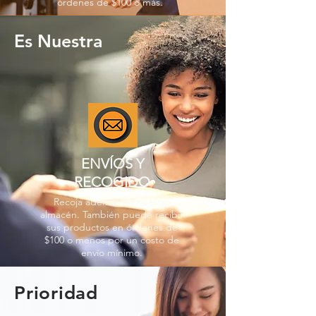
órdenes de $100 o más.
Es Nuestra
ENVÍOS Y
RECOGIDO
Recoja además en nuestro
almacén. También puede recibir
sus productos en órdenes de
$100 o menos por un costo de
envío mínimo.
Prioridad