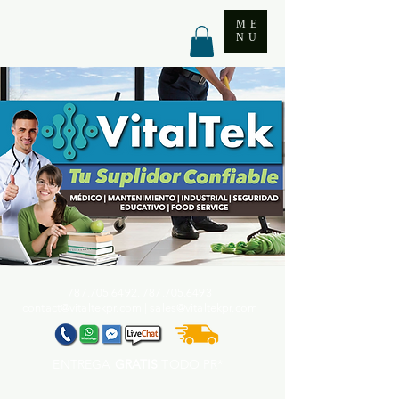
ME
NU
787.705.6492. 787.705
.6493
contact@vitaltekpr.com
|
sales@vitaltekpr.com
ENTREGA
GRATIS
TODO PR*