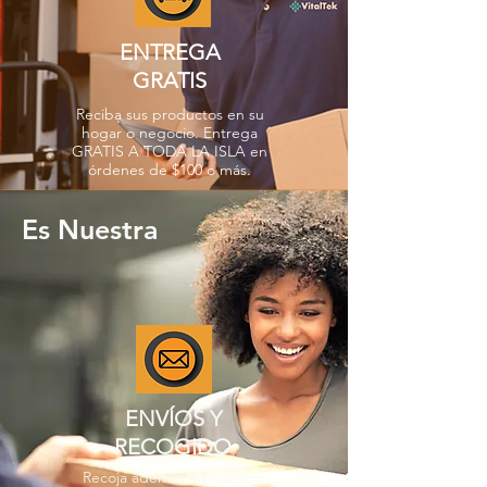
ENTREGA
GRATIS
Reciba sus productos en su
hogar o negocio. Entrega
GRATIS A TODA LA ISLA en
órdenes de $100 o más.
Es Nuestra
ENVÍOS Y
RECOGIDO
Recoja además en nuestro