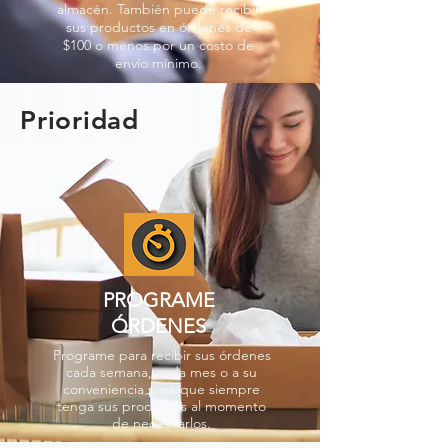
almacén. También puede recibir
sus productos en órdenes de
$100 o menos por un costo de
envío mínimo.
Prioridad
PROGRAME
ÓRDENES
Programe para recibir sus órdenes
cada semana, cada mes o a su
conveniencia para que siempre
tenga sus productos al momento
de necesitarlos.