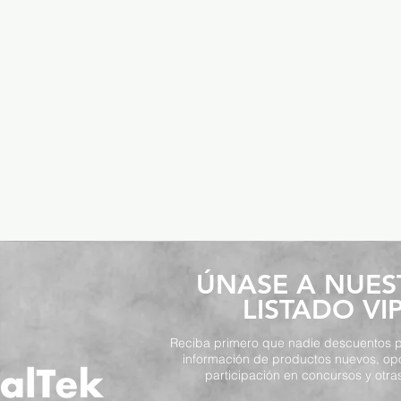
​ÚNASE A NUE
LISTADO VI
Reciba primero que nadie descuentos p
información de productos nuevos, op
participación en concursos y otras