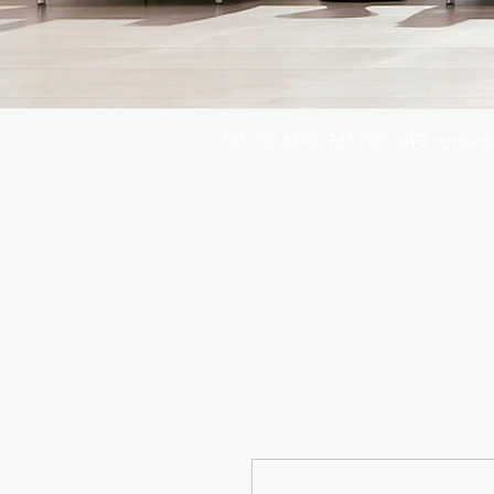
787.705.6492. 787.705.6493
contact
Busqu