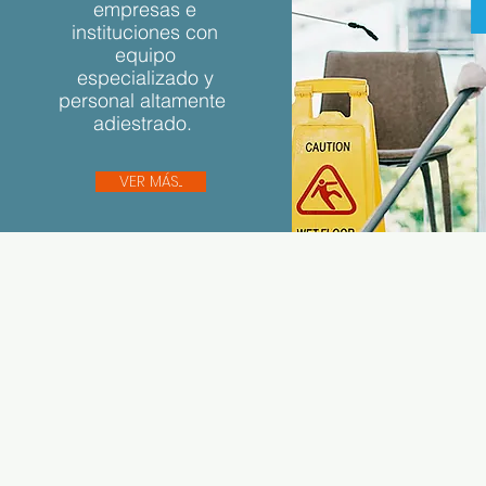
empresas e
instituciones con
equipo
especializado y
personal altamente
adiestrado.
VER MÁS...