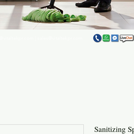
@vitaltekpr.com
|
sales@vitaltekpr.com
e su producto favorito entre nuestra gran variedad
Sanitizing S