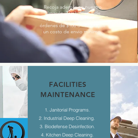
Recoja además en nuestro
almacén. También puede
recibir sus productos en
órdenes de $100 o menos por
un costo de envío mínimo.
FACILITIES
MAINTENANCE
1. Janitorial Programs.
2. Industrial Deep Cleaning.
3. Biodefense Desinfection.
4. Kitchen Deep Cleaning.