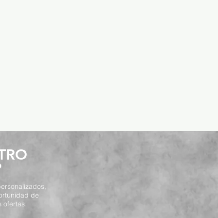
STRO
P
ersonalizados,
ortunidad de
 ofertas.