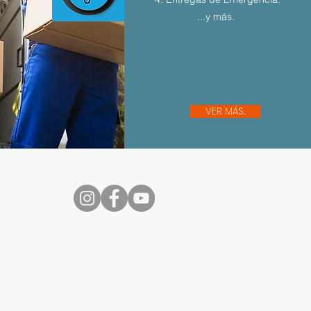
...y más.
VER MÁS...
nos...