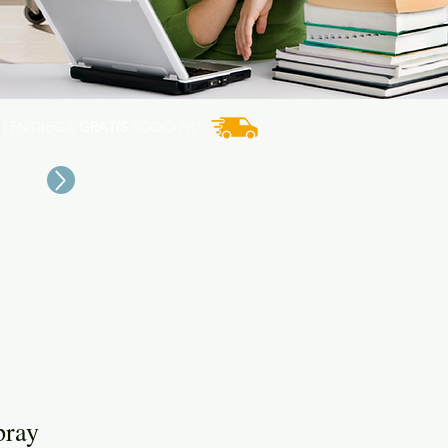
ENTREGA
GRATIS
TODO PR*
pray