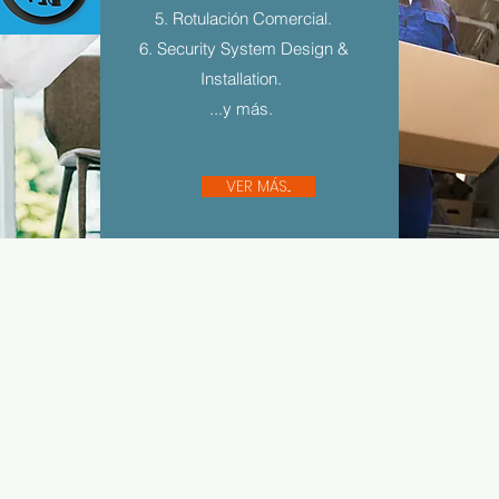
5. Rotulación Comercial.
6. Security System Design &
Installation.
...y más.
VER MÁS...
Sígue