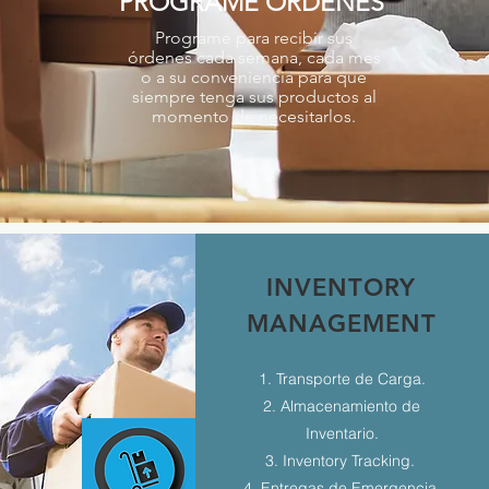
PROGRAME ÓRDENES
Programe para recibir sus
órdenes cada semana, cada mes
o a su conveniencia para que
siempre tenga sus productos al
momento de necesitarlos.
INVENTORY
MANAGEMENT
1. Transporte de Carga.
2. Almacenamiento de
Inventario.
3. Inventory Tracking.
4. Entregas de Emergencia.