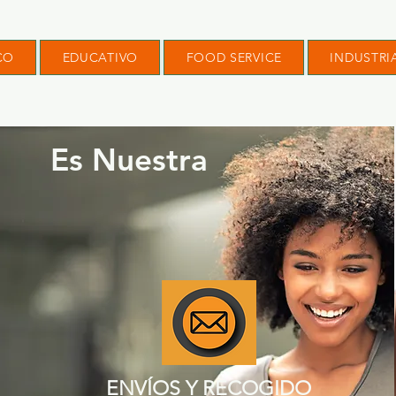
CO
EDUCATIVO
FOOD SERVICE
INDUSTRI
Es Nuestra
ENVÍOS Y RECOGIDO