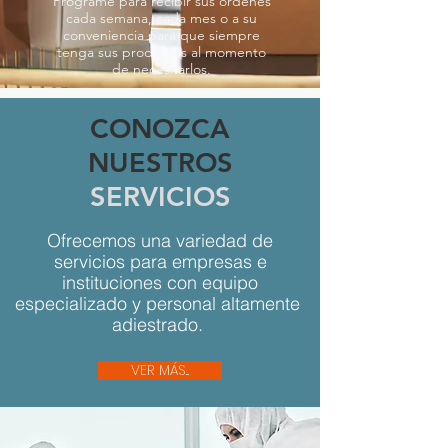
Programe para recibir sus órdenes
cada semana, cada mes o a su
conveniencia para que siempre
tenga sus productos al momento
de necesitarlos.
CONOZCA
NUESTROS
SERVICIOS
Ofrecemos una variedad de
servicios para empresas e
instituciones con equipo
especializado y personal altamente
adiestrado.
VER MÁS...