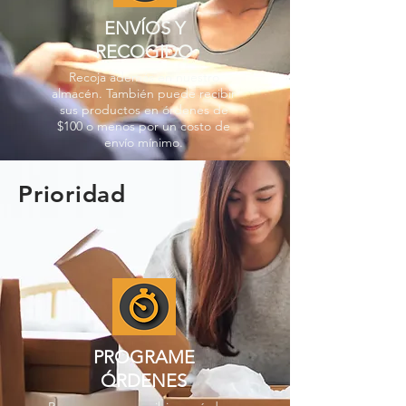
ENVÍOS Y
RECOGIDO
Recoja además en nuestro
almacén. También puede recibir
sus productos en órdenes de
$100 o menos por un costo de
envío mínimo.
Prioridad
PROGRAME
ÓRDENES