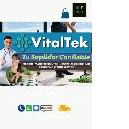
ME
NU
787.705.6492. 787.705
.6493
contact@vitaltekpr.com
|
sales@vitaltekpr.com
ENTREGA
GRATIS
TODO PR*