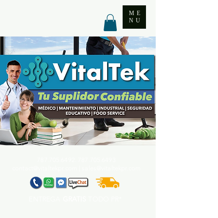
ME
NU
787.705.6492. 787.705
.6493
contact@vitaltekpr.com
|
sales@vitaltekpr.com
ENTREGA
GRATIS
TODO PR*