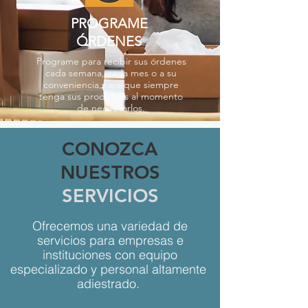
PROGRAME
ÓRDENES
Programe para recibir sus órdenes
cada semana, cada mes o a su
conveniencia para que siempre
tenga sus productos al momento
de necesitarlos.
CONOZCA
NUESTROS
SERVICIOS
Ofrecemos una variedad de
servicios para empresas e
instituciones con equipo
especializado y personal altamente
adiestrado.