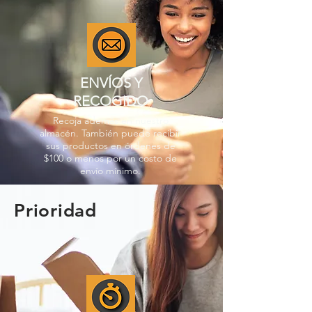
ENVÍOS Y
RECOGIDO
Recoja además en nuestro
almacén. También puede recibir
sus productos en órdenes de
$100 o menos por un costo de
envío mínimo.
Prioridad