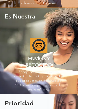
órdenes de $100 o más.
Es Nuestra
ENVÍOS Y
RECOGIDO
Recoja además en nuestro
almacén. También puede recibir
sus productos en órdenes de
$100 o menos por un costo de
envío mínimo.
Prioridad