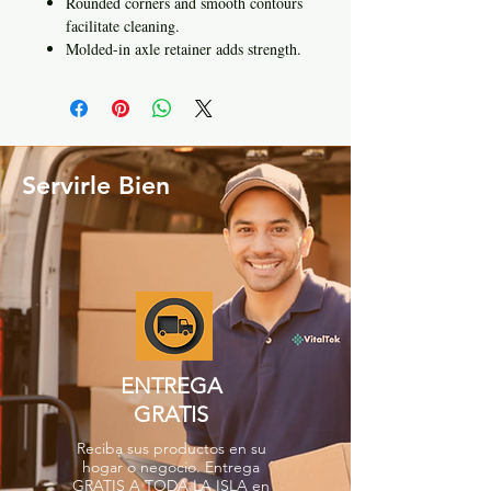
Rounded corners and smooth contours
facilitate cleaning.
Molded-in axle retainer adds strength.
Servirle Bien
ENTREGA
GRATIS
Reciba sus productos en su
hogar o negocio. Entrega
GRATIS A TODA LA ISLA en