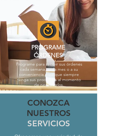
PROGRAME
ÓRDENES
Programe para recibir sus órdenes
cada semana, cada mes o a su
conveniencia para que siempre
tenga sus productos al momento
de necesitarlos.
CONOZCA
NUESTROS
SERVICIOS