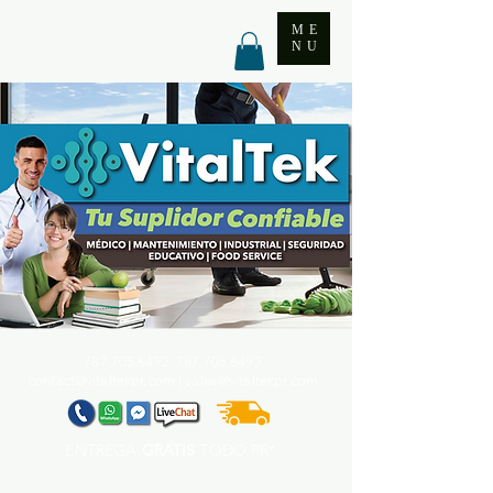
ME
NU
787.705.6492. 787.705
.6493
contact@vitaltekpr.com
|
sales@vitaltekpr.com
ENTREGA
GRATIS
TODO PR*