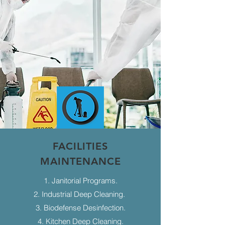
FACILITIES
MAINTENANCE
1. Janitorial Programs.
2. Industrial Deep Cleaning.
3. Biodefense Desinfection.
4. Kitchen Deep Cleaning.