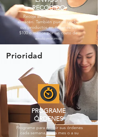
RECOGIDO
Recoja además en nuestro
almacén. También puede recibir
sus productos en órdenes de
$100 o menos por un costo de
envío mínimo.
Prioridad
PROGRAME
ÓRDENES
Programe para recibir sus órdenes
cada semana, cada mes o a su