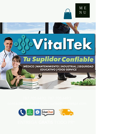
ME
NU
787.705.6492. 787.705
.6493
contact@vitaltekpr.com
|
sales@vitaltekpr.com
ENTREGA
GRATIS
TODO PR*