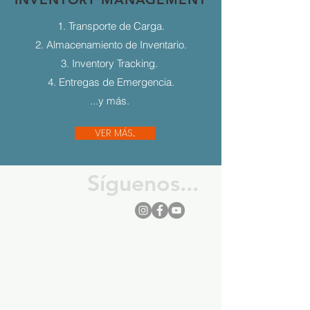
1. Transporte de Carga.
2. Almacenamiento de Inventario.
3. Inventory Tracking.
4. Entregas de Emergencia.
...y más.
VER MÁS...
Síguenos...