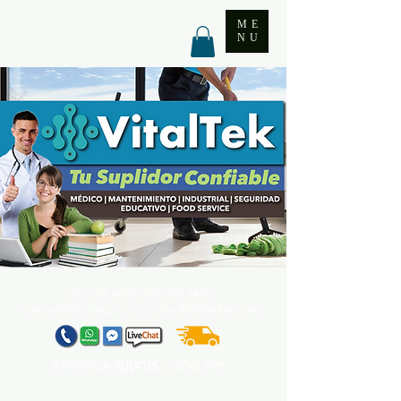
ME
NU
787.705.6492. 787.705
.6493
contact@vitaltekpr.com
|
sales@vitaltekpr.com
ENTREGA
GRATIS
TODO PR*