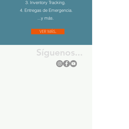
3. Inventory Tracking.
4. Entregas de Emergencia.
...y más.
VER MÁS...
Síguenos...