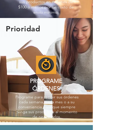
sus productos en órdenes de
$100 o menos por un costo de
envío mínimo.
Prioridad
PROGRAME
ÓRDENES
Programe para recibir sus órdenes
cada semana, cada mes o a su
conveniencia para que siempre
tenga sus productos al momento
de necesitarlos.