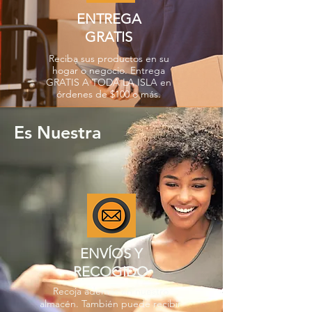
ENTREGA
GRATIS
Reciba sus productos en su
hogar o negocio. Entrega
GRATIS A TODA LA ISLA en
órdenes de $100 o más.
Es Nuestra
ENVÍOS Y
RECOGIDO
Recoja además en nuestro
almacén. También puede recibir