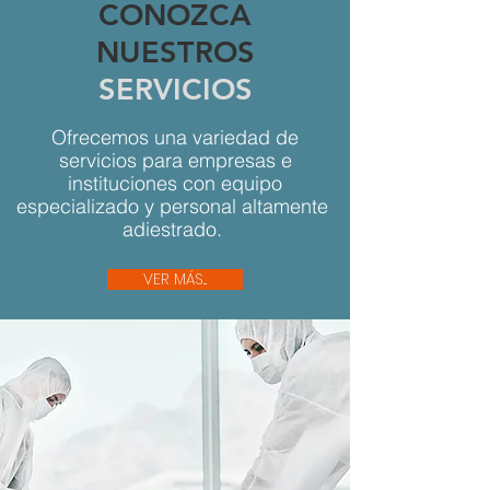
CONOZCA
NUESTROS
SERVICIOS
Ofrecemos una variedad de
servicios para empresas e
instituciones con equipo
especializado y personal altamente
adiestrado.
VER MÁS...