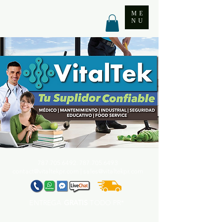
ME
NU
787.705.6492. 787.705
.6493
contact@vitaltekpr.com
|
sales@vitaltekpr.com
ENTREGA
GRATIS
TODO PR*