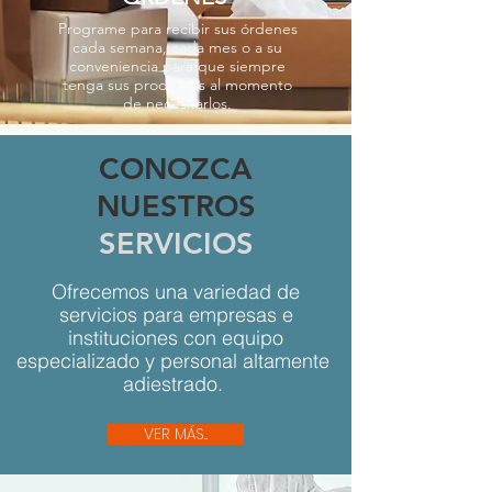
Programe para recibir sus órdenes
cada semana, cada mes o a su
conveniencia para que siempre
tenga sus productos al momento
de necesitarlos.
CONOZCA
NUESTROS
SERVICIOS
Ofrecemos una variedad de
servicios para empresas e
instituciones con equipo
especializado y personal altamente
adiestrado.
VER MÁS...