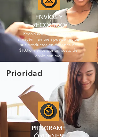
ENVÍOS Y
RECOGIDO
Recoja además en nuestro
almacén. También puede recibir
sus productos en órdenes de
$100 o menos por un costo de
envío mínimo.
Prioridad
PROGRAME
ÓRDENES