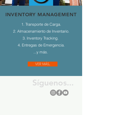
INVENTORY MANAGEMENT
1. Transporte de Carga.
2. Almacenamiento de Inventario.
3. Inventory Tracking.
4. Entregas de Emergencia.
...y más.
VER MÁS...
Síguenos...