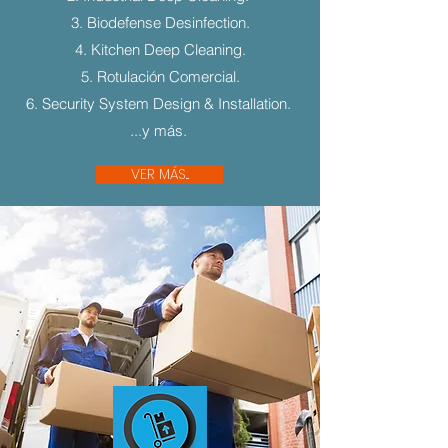
3. Biodefense Desinfection.
4. Kitchen Deep Cleaning.
5. Rotulación Comercial.
6. Security System Design & Installation.
...y más.
VER MÁS...