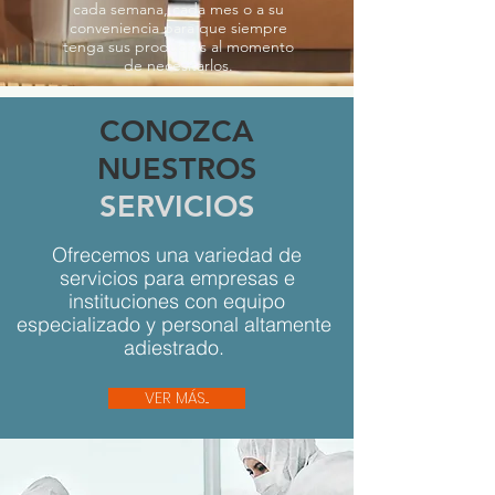
cada semana, cada mes o a su
conveniencia para que siempre
tenga sus productos al momento
de necesitarlos.
CONOZCA
NUESTROS
SERVICIOS
Ofrecemos una variedad de
servicios para empresas e
instituciones con equipo
especializado y personal altamente
adiestrado.
VER MÁS...