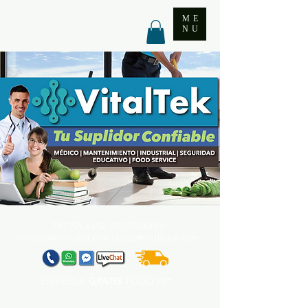
ME
NU
787.705.6492. 787.705
.6493
contact@vitaltekpr.com
|
sales@vitaltekpr.com
ENTREGA
GRATIS
TODO PR*