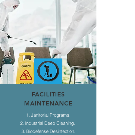
FACILITIES
MAINTENANCE
1. Janitorial Programs.
2. Industrial Deep Cleaning.
3. Biodefense Desinfection.