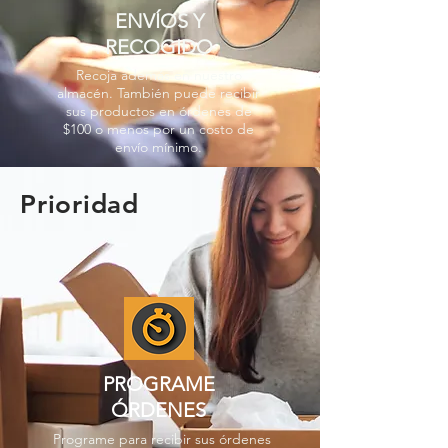
ENVÍOS Y
RECOGIDO
Recoja además en nuestro
almacén. También puede recibir
sus productos en órdenes de
$100 o menos por un costo de
envío mínimo.
Prioridad
PROGRAME
ÓRDENES
Programe para recibir sus órdenes