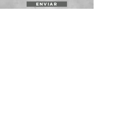
ENVIAR
SOLICITE UNA
COTIZACIÓN
Prepararmos cotizaciones para
instituciones y empresas. Envíenos su