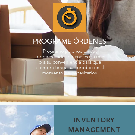
PROGRAME ÓRDENES
Programe para recibir sus
órdenes cada semana, cada mes
o a su conveniencia para que
siempre tenga sus productos al
momento de necesitarlos.
INVENTORY
MANAGEMENT