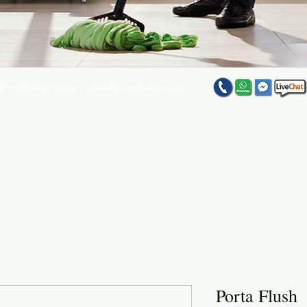
@vitaltekpr.com
|
sales@vitaltekpr.com
e su producto favorito entre nuestra gran variedad
Porta Flush