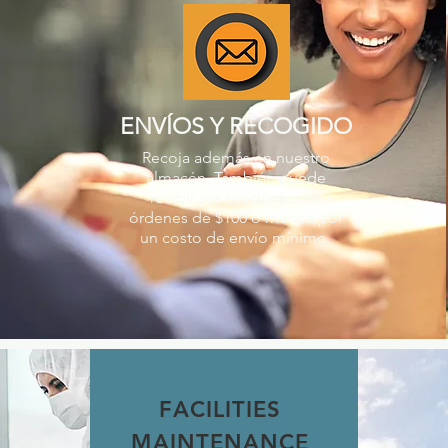
ENVÍOS Y RECOGIDO
Recoja además en nuestro
almacén. También puede
recibir sus productos en
órdenes de $100 o menos por
un costo de envío mínimo.
FACILITIES
MAINTENANCE