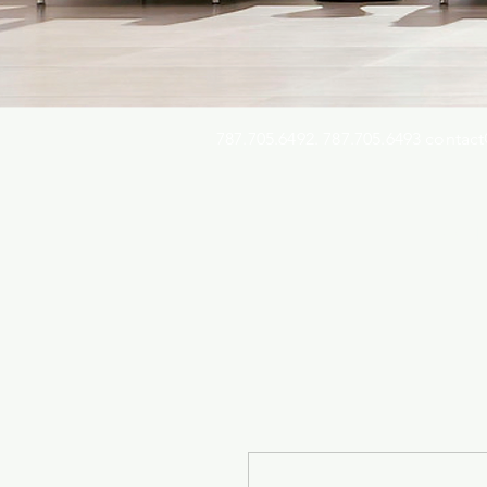
787.705.6492. 787.705.6493
contact
Busqu