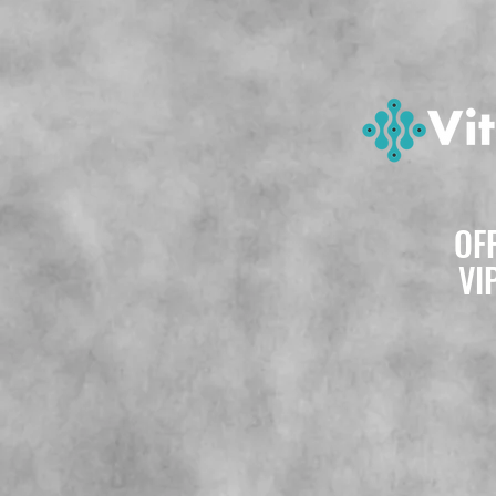
OF
VI