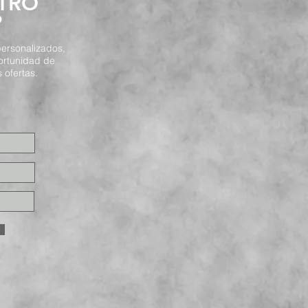
STRO
P
ersonalizados,
ortunidad de
 ofertas.