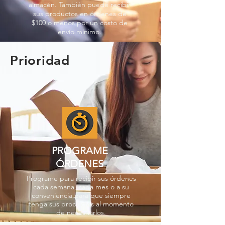
almacén. También puede recibir
sus productos en órdenes de
$100 o menos por un costo de
envío mínimo.
Prioridad
PROGRAME
ÓRDENES
Programe para recibir sus órdenes
cada semana, cada mes o a su
conveniencia para que siempre
tenga sus productos al momento
de necesitarlos.