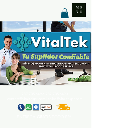
ME
NU
787.705.6492. 787.705
.6493
contact@vitaltekpr.com
|
sales@vitaltekpr.com
ENTREGA
GRATIS
TODO PR*