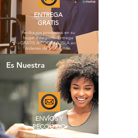
ENTREGA
GRATIS
Reciba sus productos en su
hogar o negocio. Entrega
GRATIS A TODA LA ISLA en
órdenes de $100 o más.
Es Nuestra
ENVÍOS Y
RECOGIDO
Recoja además en nuestro