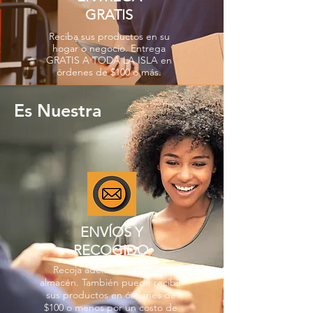
GRATIS
Reciba sus productos en su
hogar o negocio. Entrega
GRATIS A TODA LA ISLA en
órdenes de $100 o más.
Es Nuestra
ENVÍOS Y
RECOGIDO
Recoja además en nuestro
almacén. También puede recibir
sus productos en órdenes de
$100 o menos por un costo de