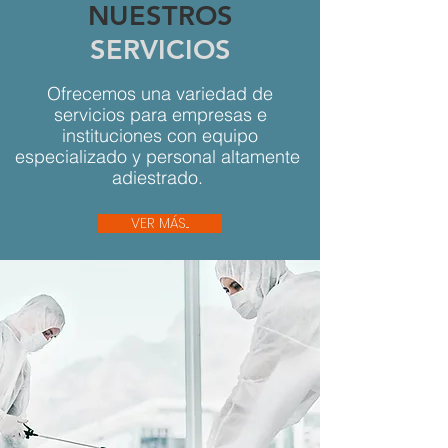
NUESTROS
SERVICIOS
Ofrecemos una variedad de
servicios para empresas e
instituciones con equipo
especializado y personal altamente
adiestrado.
VER MÁS...