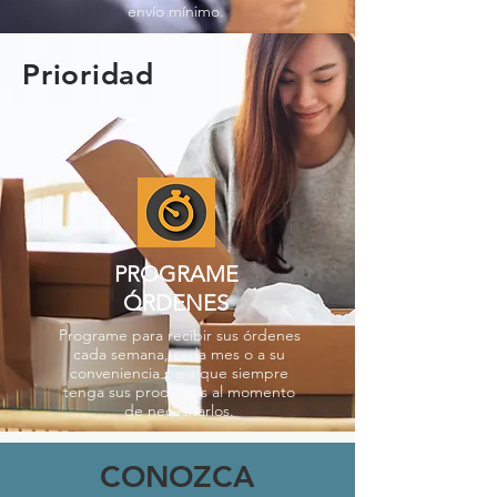
envío mínimo.
Prioridad
PROGRAME
ÓRDENES
Programe para recibir sus órdenes
cada semana, cada mes o a su
conveniencia para que siempre
tenga sus productos al momento
de necesitarlos.
CONOZCA