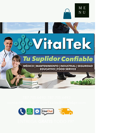
ME
NU
787.705.6492. 787.705
.6493
contact@vitaltekpr.com
|
sales@vitaltekpr.com
ENTREGA
GRATIS
TODO PR*