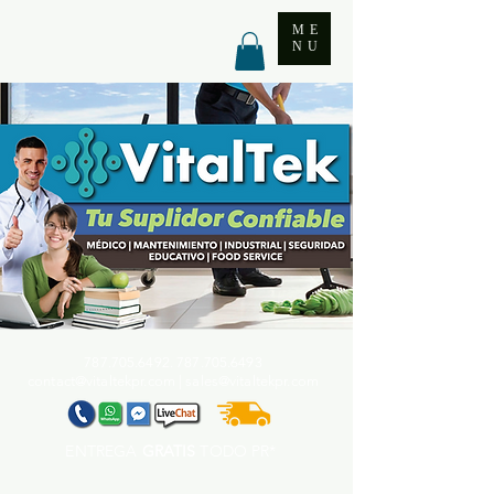
ME
NU
787.705.6492. 787.705
.6493
contact@vitaltekpr.com
|
sales@vitaltekpr.com
ENTREGA
GRATIS
TODO PR*