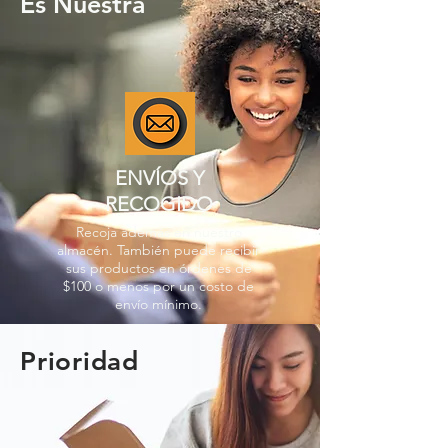
Es Nuestra
ENVÍOS Y
RECOGIDO
Recoja además en nuestro
almacén. También puede recibir
sus productos en órdenes de
$100 o menos por un costo de
envío mínimo.
Prioridad