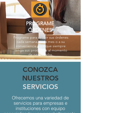
PROGRAME
ÓRDENES
Programe para recibir sus órdenes
cada semana, cada mes o a su
conveniencia para que siempre
tenga sus productos al momento
de necesitarlos.
CONOZCA
NUESTROS
SERVICIOS
Ofrecemos una variedad de
servicios para empresas e
instituciones con equipo