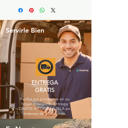
Servirle Bien
ENTREGA
GRATIS
Reciba sus productos en su
hogar o negocio. Entrega
GRATIS A TODA LA ISLA en
órdenes de $100 o más.