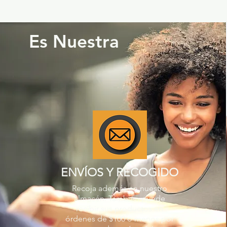
Es Nuestra
ENVÍOS Y RECOGIDO
Recoja además en nuestro
almacén. También puede
recibir sus productos en
órdenes de $100 o menos por