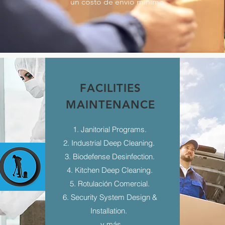
un costo de envío mínimo.
FACILITIES
MAINTENANCE
1. Janitorial Programs.
2. Industrial Deep Cleaning.
3. Biodefense Desinfection.
4. Kitchen Deep Cleaning.
5. Rotulación Comercial.
6. Security System Design &
Installation.
...y más.