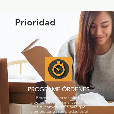
Prioridad
PROGRAME ÓRDENES
Programe para recibir sus
órdenes cada semana, cada mes
o a su conveniencia para que
siempre tenga sus productos al