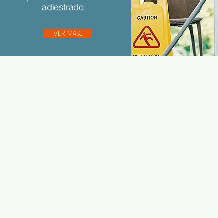
adiestrado.
VER MÁS...