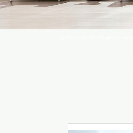
787.705.6492. 787.705.6493
contact
Busqu