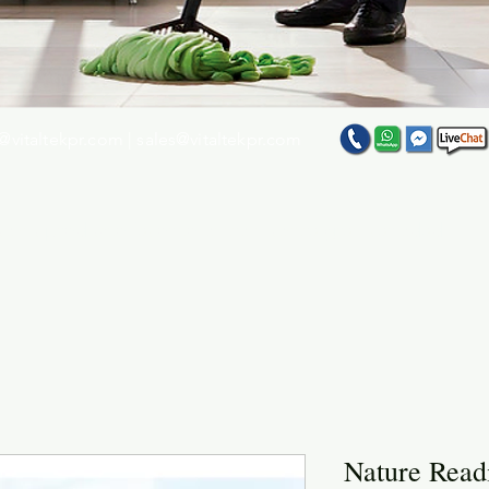
@vitaltekpr.com
|
sales@vitaltekpr.com
e su producto favorito entre nuestra gran variedad
Nature Read