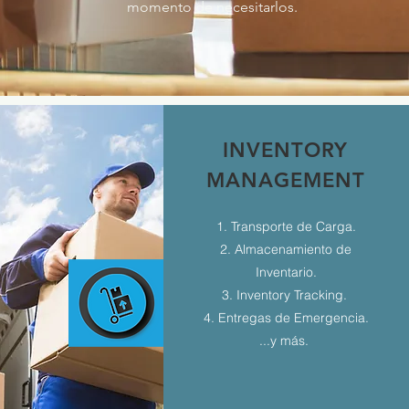
momento de necesitarlos.
INVENTORY
MANAGEMENT
1. Transporte de Carga.
2. Almacenamiento de
Inventario.
3. Inventory Tracking.
4. Entregas de Emergencia.
...y más.