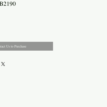
WB2190
tact Us to Purchase