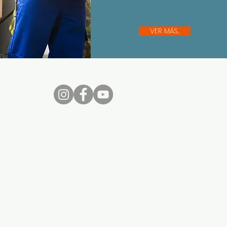
VER MÁS...
nos...