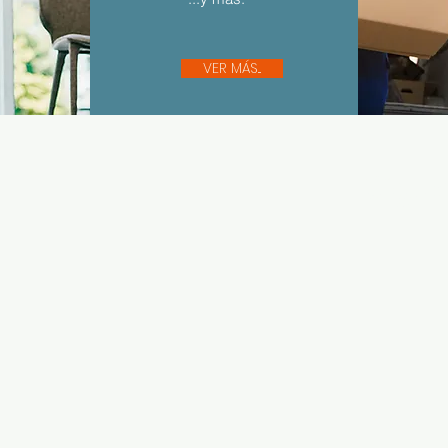
VER MÁS...
Sígue