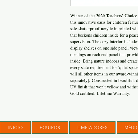
2020 Teachers' Choice
Winner of the
this innovative oasis for children fea
safe shatterproof acrylic imprinted wit
that beckons children inside for a peace
supervision. The cozy interior include
display shelves on one side panel, vie
openings on each end panel that provid
inside. Bring nature indoors and create 
every state requirement for 'quiet spac
will all other items in our award-winn
separately]. Constructed in beautiful, 
UV finish that won't yellow and with
Gold certified. Lifetime Warranty.
INICIO
EQUIPOS
LIMPIADORES
MÉDI