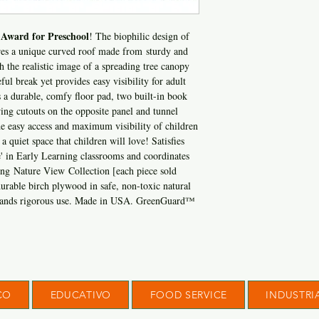
 Award for Preschool
! The biophilic design of
tures a unique curved roof made from sturdy and
h the realistic image of a spreading tree canopy
ful break yet provides easy visibility for adult
s a durable, comfy floor pad, two built-in book
wing cutouts on the opposite panel and tunnel
e easy access and maximum visibility of children
a quiet space that children will love! Satisfies
e' in Early Learning classrooms and coordinates
ing Nature View Collection [each piece sold
durable birch plywood in safe, non-toxic natural
stands rigorous use. Made in USA. GreenGuard™
CO
EDUCATIVO
FOOD SERVICE
INDUSTRI