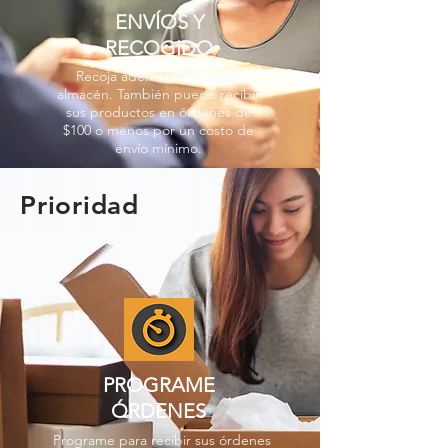
ENVÍOS Y
RECOGIDO
Recoja además en nuestro
almacén. También puede recibir
sus productos en órdenes de
$100 o menos por un costo de
envío mínimo.
Prioridad
PROGRAME
ÓRDENES
Programe para recibir sus órdenes