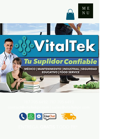
ME
NU
787.705.6492. 787.705
.6493
contact@vitaltekpr.com
|
sales@vitaltekpr.com
ENTREGA
GRATIS
TODO PR*