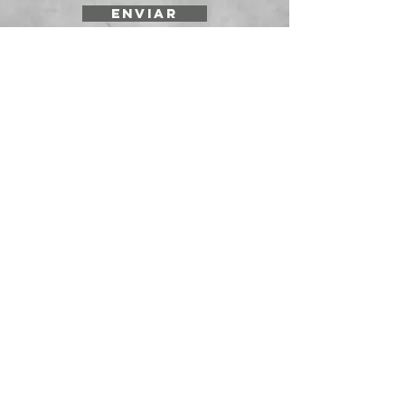
ENVIAR
SOLICITE UNA
COTIZACIÓN
Prepararmos cotizaciones para
instituciones y empresas. Envíenos su