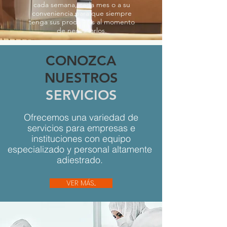
cada semana, cada mes o a su
conveniencia para que siempre
tenga sus productos al momento
de necesitarlos.
CONOZCA
NUESTROS
SERVICIOS
Ofrecemos una variedad de
servicios para empresas e
instituciones con equipo
especializado y personal altamente
adiestrado.
VER MÁS...