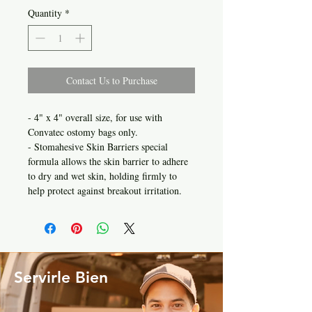
Quantity
*
Contact Us to Purchase
- 4" x 4" overall size, for use with
Convatec ostomy bags only.
- Stomahesive Skin Barriers special
formula allows the skin barrier to adhere
to dry and wet skin, holding firmly to
help protect against breakout irritation.
Servirle Bien