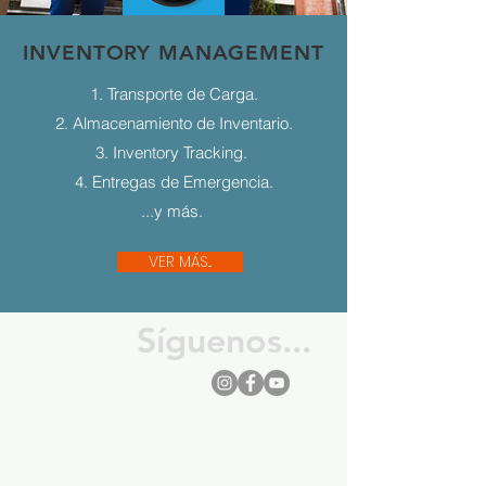
INVENTORY MANAGEMENT
1. Transporte de Carga.
2. Almacenamiento de Inventario.
3. Inventory Tracking.
4. Entregas de Emergencia.
...y más.
VER MÁS...
Síguenos...