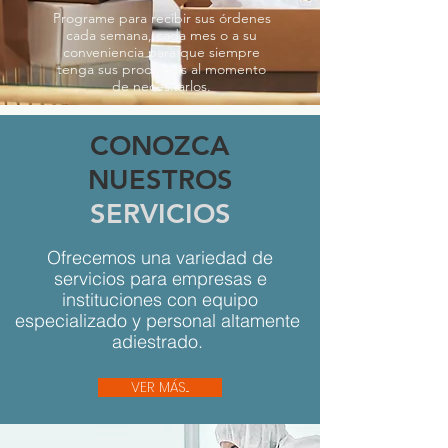
Programe para recibir sus órdenes
cada semana, cada mes o a su
conveniencia para que siempre
tenga sus productos al momento
de necesitarlos.
CONOZCA
NUESTROS
SERVICIOS
Ofrecemos una variedad de
servicios para empresas e
instituciones con equipo
especializado y personal altamente
adiestrado.
VER MÁS...