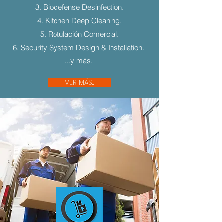
3. Biodefense Desinfection.
4. Kitchen Deep Cleaning.
5. Rotulación Comercial.
6. Security System Design & Installation.
...y más.
VER MÁS...