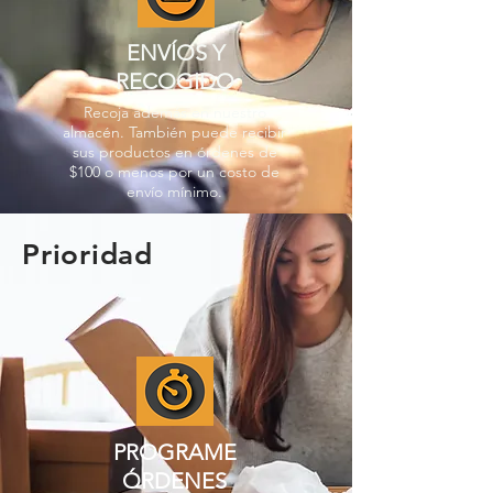
ENVÍOS Y
RECOGIDO
Recoja además en nuestro
almacén. También puede recibir
sus productos en órdenes de
$100 o menos por un costo de
envío mínimo.
Prioridad
PROGRAME
ÓRDENES