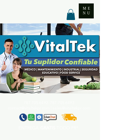
ME
NU
787.705.6492. 787.705
.6493
contact@vitaltekpr.com
|
sales@vitaltekpr.com
ENTREGA
GRATIS
TODO PR*