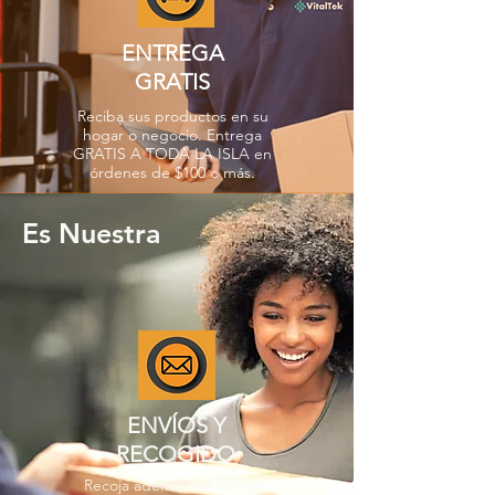
ENTREGA
GRATIS
Reciba sus productos en su
hogar o negocio. Entrega
GRATIS A TODA LA ISLA en
órdenes de $100 o más.
Es Nuestra
ENVÍOS Y
RECOGIDO
Recoja además en nuestro