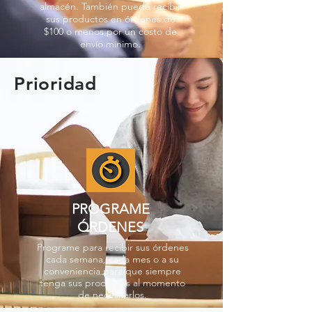
almacén. También puede recibir
sus productos en órdenes de
$100 o menos por un costo de
envío mínimo.
Prioridad
PROGRAME
ÓRDENES
Programe para recibir sus órdenes
cada semana, cada mes o a su
conveniencia para que siempre
tenga sus productos al momento
de necesitarlos.