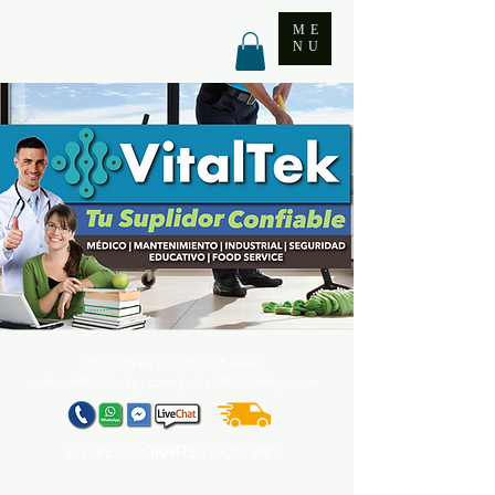
ME
NU
787.705.6492. 787.705
.6493
contact@vitaltekpr.com
|
sales@vitaltekpr.com
ENTREGA
GRATIS
TODO PR*