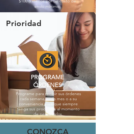
$100 o menos por un costo de
envío mínimo.
Prioridad
PROGRAME
ÓRDENES
Programe para recibir sus órdenes
cada semana, cada mes o a su
conveniencia para que siempre
tenga sus productos al momento
de necesitarlos.
CONOZCA