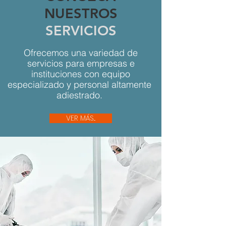
NUESTROS
SERVICIOS
Ofrecemos una variedad de
servicios para empresas e
instituciones con equipo
especializado y personal altamente
adiestrado.
VER MÁS...