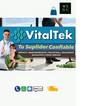
ME
NU
787.705.6492. 787.705
.6493
contact@vitaltekpr.com
|
sales@vitaltekpr.com
ENTREGA
GRATIS
TODO PR*