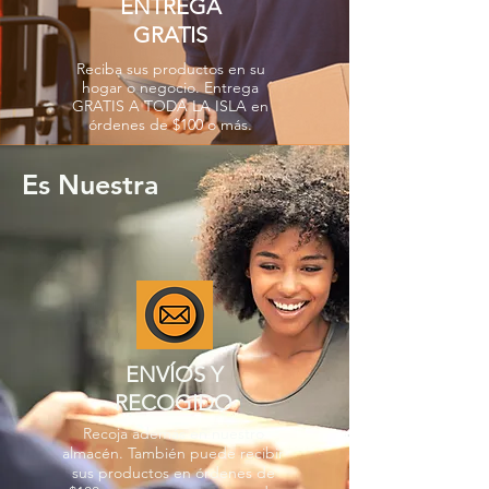
ENTREGA
GRATIS
Reciba sus productos en su
hogar o negocio. Entrega
GRATIS A TODA LA ISLA en
órdenes de $100 o más.
Es Nuestra
ENVÍOS Y
RECOGIDO
Recoja además en nuestro
almacén. También puede recibir
sus productos en órdenes de