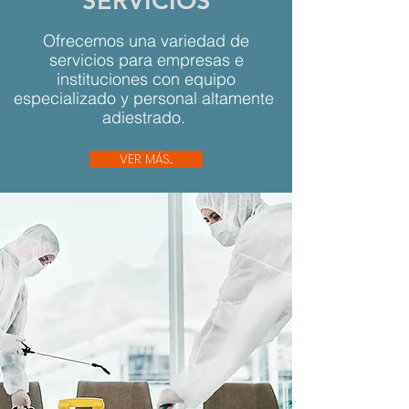
SERVICIOS
Ofrecemos una variedad de
servicios para empresas e
instituciones con equipo
especializado y personal altamente
adiestrado.
VER MÁS...