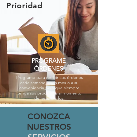
Prioridad
PROGRAME
ÓRDENES
Programe para recibir sus órdenes
cada semana, cada mes o a su
conveniencia para que siempre
tenga sus productos al momento
de necesitarlos.
CONOZCA
NUESTROS