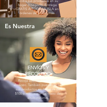
Reciba sus productos en su
hogar o negocio. Entrega
GRATIS A TODA LA ISLA en
órdenes de $100 o más.
Es Nuestra
ENVÍOS Y
RECOGIDO
Recoja además en nuestro
almacén. También puede recibir
sus productos en órdenes de
$100 o menos por un costo de
envío mínimo.