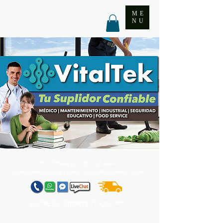
ME
NU
787.705.6492. 787.705
.6493
contact@vitaltekpr.com
|
sales@vitaltekpr.com
ENTREGA
GRATIS
TODO PR*