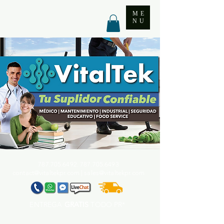
ME
NU
787.705.6492. 787.705
.6493
contact@vitaltekpr.com
|
sales@vitaltekpr.com
ENTREGA
GRATIS
TODO PR*