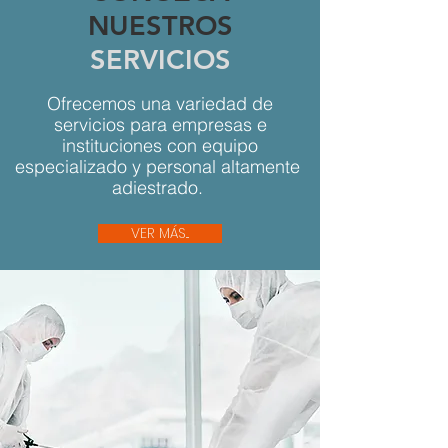
NUESTROS
SERVICIOS
Ofrecemos una variedad de
servicios para empresas e
instituciones con equipo
especializado y personal altamente
adiestrado.
VER MÁS...