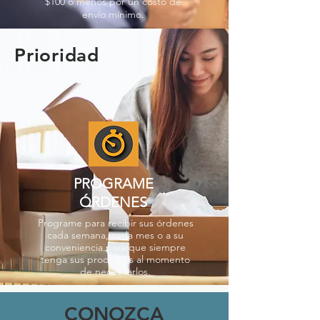
$100 o menos por un costo de
envío mínimo.
Prioridad
PROGRAME
ÓRDENES
Programe para recibir sus órdenes
cada semana, cada mes o a su
conveniencia para que siempre
tenga sus productos al momento
de necesitarlos.
CONOZCA