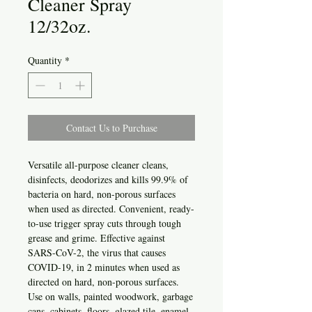
Cleaner Spray
12/32oz.
Quantity
*
Contact Us to Purchase
Versatile all-purpose cleaner cleans,
disinfects, deodorizes and kills 99.9% of
bacteria on hard, non-porous surfaces
when used as directed. Convenient, ready-
to-use trigger spray cuts through tough
grease and grime. Effective against
SARS-CoV-2, the virus that causes
COVID-19, in 2 minutes when used as
directed on hard, non-porous surfaces.
Use on walls, painted woodwork, garbage
cans, cabinets, floors, glazed tile, enamel