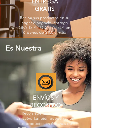
ENTREGA
GRATIS
Reciba sus productos en su
hogar o negocio. Entrega
GRATIS A TODA LA ISLA en
órdenes de $100 o más.
Es Nuestra
ENVÍOS Y
RECOGIDO
Recoja además en nuestro
almacén. También puede recibir
sus productos en órdenes de